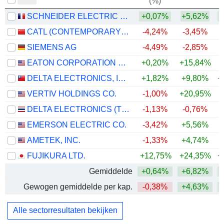
(%)
SCHNEIDER ELECTRIC SE
+0,07%
+5,62%
+
CATL (CONTEMPORARY AMPEREX TECHNOLOGY)
-4,24%
-3,45%
+
SIEMENS AG
-4,49%
-2,85%
+
EATON CORPORATION PLC
+0,20%
+15,84%
+
DELTA ELECTRONICS, INC.
+1,82%
+9,80%
+
VERTIV HOLDINGS CO.
-1,00%
+20,95%
+
DELTA ELECTRONICS (THAILAND)
-1,13%
-0,76%
+
EMERSON ELECTRIC CO.
-3,42%
+5,56%
+
AMETEK, INC.
-1,33%
+4,74%
+
FUJIKURA LTD.
+12,75%
+24,35%
+
Gemiddelde
+0,64%
+6,82%
+
Gewogen gemiddelde per kap.
-0,38%
+4,63%
+
Alle sectorresultaten bekijken