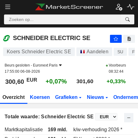
SCHNEIDER ELECTRIC SE
300,60
€
+0,07%
SCHNEIDER ELECTRIC SE
Koers Schneider Electric SE
Aandelen
SU
FR
Beurs gesloten -
Euronext Paris
Voorbeurs
17:55:00 06-08-2026
08:32:44
EUR
+0,07%
300,60
301,60
+0,33%
Overzicht
Koersen
Grafieken
Nieuws
Ondernem
Totale waarde: Schneider Electric SE
Marktkapitalisatie
169 mld.
k/w-verhouding 2026 *