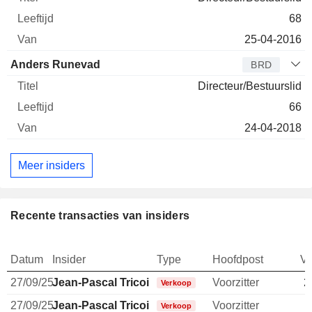
68
25-04-2016
Anders Runevad
BRD
Directeur/Bestuurslid
66
24-04-2018
Meer insiders
Recente transacties van insiders
Datum
Insider
Type
Hoofdpost
V
27/09/25
Jean-Pascal Tricoire
Voorzitter
2
Verkoop
27/09/25
Jean-Pascal Tricoire
Voorzitter
Verkoop