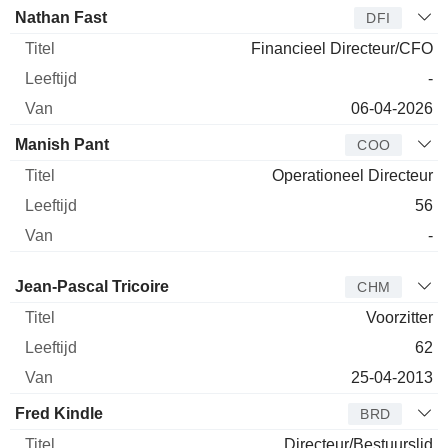
Nathan Fast
DFI
Financieel Directeur/CFO
-
06-04-2026
Manish Pant
COO
Operationeel Directeur
56
-
Bestuurder
Titel
Leeftijd
Van
Jean-Pascal Tricoire
CHM
Voorzitter
62
25-04-2013
Fred Kindle
BRD
Directeur/Bestuurslid