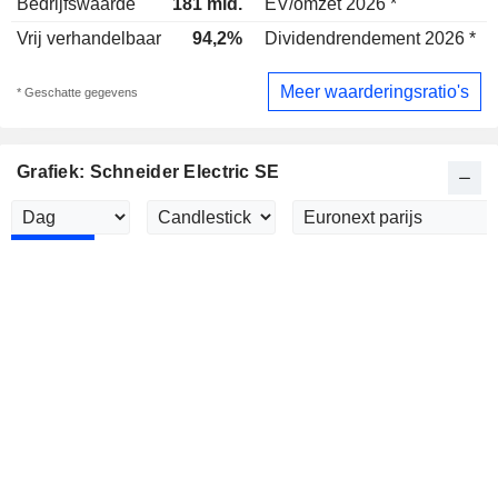
Bedrijfswaarde
181 mld.
EV/omzet 2026 *
Vrij verhandelbaar
94,2%
Dividendrendement 2026 *
1
Meer waarderingsratio's
* Geschatte gegevens
Grafiek: Schneider Electric SE