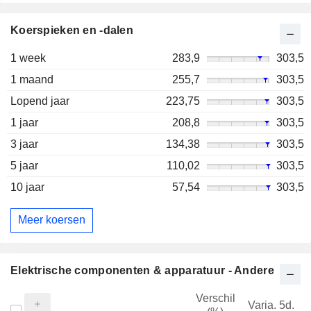
Koerspieken en -dalen
1 week
283,9
303,5
1 maand
255,7
303,5
Lopend jaar
223,75
303,5
1 jaar
208,8
303,5
3 jaar
134,38
303,5
5 jaar
110,02
303,5
10 jaar
57,54
303,5
Meer koersen
Elektrische componenten & apparatuur - Andere
Verschil
Varia. 5d.
V