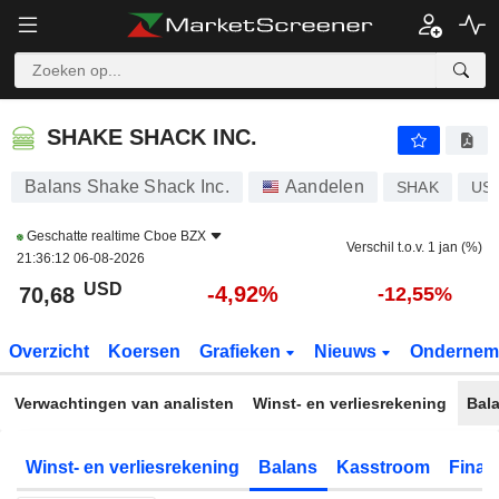
SHAKE SHACK INC.
70,68
$
-4,92%
SHAKE SHACK INC.
Balans Shake Shack Inc.
Aandelen
SHAK
US
Geschatte realtime
Cboe BZX
Verschil t.o.v. 1 jan (%)
21:36:12 06-08-2026
USD
-4,92%
70,68
-12,55%
Overzicht
Koersen
Grafieken
Nieuws
Ondernem
Verwachtingen van analisten
Winst- en verliesrekening
Bal
Winst- en verliesrekening
Balans
Kasstroom
Financ