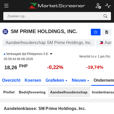
SM PRIME HOLDINGS, INC.
18,26
₱
-0,22%
SM PRIME HOLDINGS, INC.
Aandeelhouderschap SM Prime Holdings, Inc.
Aand
Vertraagde tijd
Philippines S.E.
Verschil t.o.v. 1 jan (%)
05:59:44 06-08-2026
PHP
-0,22%
18,26
-19,74%
Overzicht
Koersen
Grafieken
Nieuws
Ondernem
Profiel
Bedrijfsvoering
Aandeelhouderschap
Insidertrans
Aandelenklasse: SM Prime Holdings, Inc.