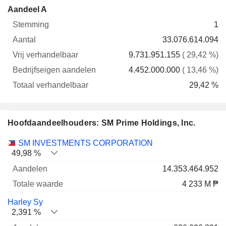
Vrij
Bedrijfseigen
Totaa
Aandeel A
Stemming
Aantal
verhandelbaar
aandelen
verhande
1
33.076.614.094
9.731.951.155
( 29,42 %)
4.452.000.000
( 13,46 %)
29,42 %
Hoofdaandeelhouders: SM Prime Holdings, Inc.
Totale
SM INVESTMENTS CORPORATION
Naam
Aandelen
%
waarde
49,98 %
14.353.464.952
4 233 M ₱
Harley Sy
2,391 %