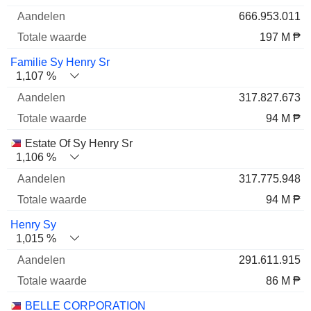
666.953.011
197 M ₱
Familie Sy Henry Sr
1,107 %
317.827.673
94 M ₱
Estate Of Sy Henry Sr
1,106 %
317.775.948
94 M ₱
Henry Sy
1,015 %
291.611.915
86 M ₱
BELLE CORPORATION