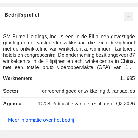
Bedrijfsprofiel
SM Prime Holdings, Inc. is een in de Filipijnen gevestigde
geïntegreerde vastgoedontwikkelaar die zich bezighoudt
met de ontwikkeling van winkelcentra, woningen, kantoren,
hotels en congrescentra. De onderneming bezit ongeveer 87
winkelcentra in de Filipijnen en acht winkelcentra in China,
met een totale bruto vloeroppervlakte (GFA) van 11,1
miljoen vierkante meter. In de Filipijnen heeft de
Werknemers
11.695
onderneming in totaal ongeveer 23.771 huurders en in
China 2.136 huurders. Het segment Winkelcentra ontwikkelt,
Sector
onroerend goed ontwikkeling & transacties
exploiteert, beheert en onderhoudt moderne commerciële
winkelcentra en alle daarmee verband houdende
Agenda
10/08
Publicatie van de resultaten - Q2 2026
activiteiten. De segmenten Woningbouw en Commercieel
houden zich bezig met de ontwikkeling en transformatie van
woon-, commerciële, entertainment- en toeristische wijken
Meer informatie over het bedrijf
door middel van aanhoudende kapitaalinvesteringen in
gebouwen en infrastructuur. Het segment Hotels en
Congrescentra houdt zich bezig met de exploitatie van