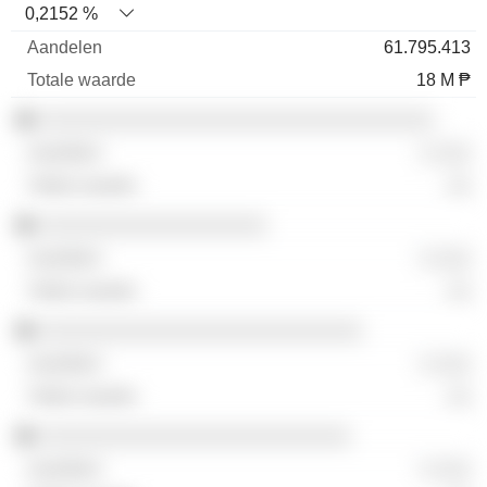
0,2152 %
61.795.413
18 M ₱
░░░░░░░░░░░░░░░░░░░░░░░░░░░░░░░░░
░ ░░░
░░
░░░░░░░░░░░░░░░░░░░
░ ░░░
░░
░░░░░░░░░░░░░░░░░░░░░░░░░░░
░ ░░░
░░
░░░░░░░░░░░░░░░░░░░░░░░░░░
░ ░░░