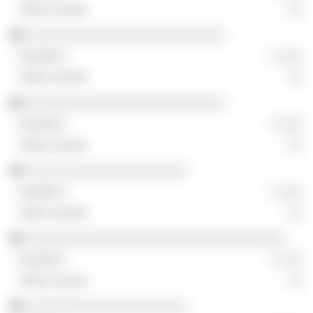
░░
░░░░░░░░░░░░░░░░░░░░░░░░░░
░ ░░░
░░
░░░░░░░░░░░░░░░░░░░░░░░░░░
░ ░░░
░░
░░░░░░░░░░░░░░░░░░░░░
░ ░░░
░░
░░░░░░░░░░░░░░░░░░░░░░░░░░░░░░░░░░
░ ░░░
░░
░░░░░░░░░░░░░░░░░░░░░