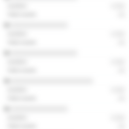
░ ░░░
░░
░░░░░░░░░░░░░░░░░░
░ ░░░
░░
░░░░░░░░░░░░░░░░░░░░░
░ ░░░
░░
░░░░░░░░░░░░░░░░░░░░░░░░░░
░ ░░░
░░
░░░░░░░░░░░░░░░░░░
░ ░░░
░░