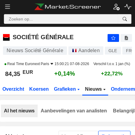
SOCIÉTÉ GÉNÉRALE
84,35
€
+0,14%
SOCIÉTÉ GÉNÉRALE
Nieuws Société Générale
Aandelen
GLE
FR0
Real Time
Euronext Paris
15:00:21 07-08-2026
Verschil t.o.v. 1 jan (%)
EUR
+0,14%
84,35
+22,72%
Overzicht
Koersen
Grafieken
Nieuws
Ondernem
Al het nieuws
Aanbevelingen van analisten
Belangrij