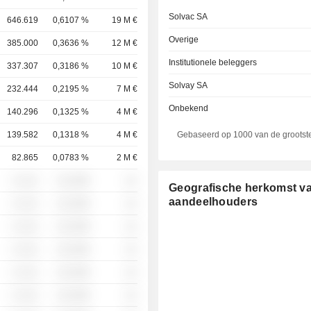
Solvac SA
646.619
0,6107 %
19 M €
Overige
385.000
0,3636 %
12 M €
Institutionele beleggers
337.307
0,3186 %
10 M €
Solvay SA
232.444
0,2195 %
7 M €
Onbekend
140.296
0,1325 %
4 M €
139.582
0,1318 %
4 M €
Gebaseerd op 1000 van de grootst
82.865
0,0783 %
2 M €
░ ░░░
░░░░%
░░
Geografische herkomst v
aandeelhouders
░ ░░░
░░░░%
░░
░ ░░░
░░░░%
░░
░ ░░░
░░░░%
░░
░ ░░░
░░░░%
░░
░ ░░░
░░░░%
░░