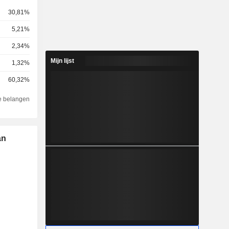
30,81%
5,21%
2,34%
Mijn lijst
1,32%
60,32%
e belangen
an