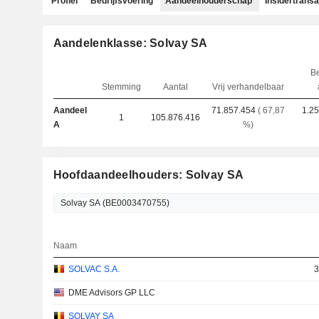
Profiel
Bedrijfsvoering
Aandeelhouderschap
Insidertransa
Aandelenklasse: Solvay SA
Be
Stemming
Aantal
Vrij verhandelbaar
Aandeel
71.857.454
( 67,87
1.25
1
105.876.416
A
%)
Hoofdaandeelhouders: Solvay SA
Naam
SOLVAC S.A.
3
DME Advisors GP LLC
SOLVAY SA