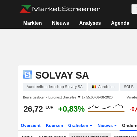
Markten
Nieuws
Analyses
Agenda
SOLVAY SA
Aandeelhouderschap Solvay SA
Aandelen
SOLB
Beurs gesloten -
Euronext Bruxelles
17:55:00 06-08-2026
Variati
26,72
+0,83%
EUR
-0
Overzicht
Koersen
Grafieken
Nieuws
Onder