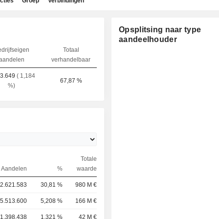
cties
Groep
Verbindingen
Opsplitsing naar type
aandeelhouder
drijfseigen
Totaal
aandelen
verhandelbaar
3.649
( 1,184
67,87 %
%)
Totale
Aandelen
%
waarde
2.621.583
30,81 %
980 M €
5.513.600
5,208 %
166 M €
1.398.438
1,321 %
42 M €