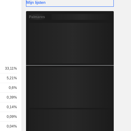
Mijn lijsten
Palmares
33,11%
5,21%
0,6%
0,39%
0,14%
0,09%
0,04%