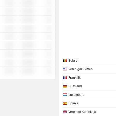
░ ░░░
░░░░%
░░
░ ░░░
░░░░%
░░
░ ░░░
░░░░%
░░
░ ░░░
░░░░%
░░
░ ░░░
░░░░%
░░
░ ░░░
░░░░%
░░
░ ░░░
░░░░%
░░
België
░ ░░░
░░░░%
░░
Verenigde Staten
░ ░░░
░░░░%
░░
Frankrijk
Duitsland
Luxemburg
Spanje
Verenigd Koninkrijk