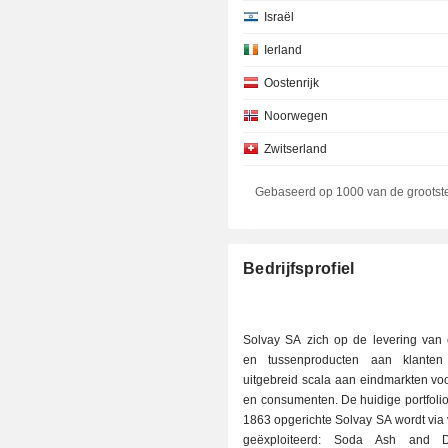
Israël
Ierland
Oostenrijk
Noorwegen
Zwitserland
Denemarken
Gebaseerd op 1000 van de grootst
Italië
Bedrijfsprofiel
Solvay SA zich op de levering van
en tussenproducten aan klante
uitgebreid scala aan eindmarkten voo
en consumenten. De huidige portfolio
1863 opgerichte Solvay SA wordt via vi
geëxploiteerd: Soda Ash and Der