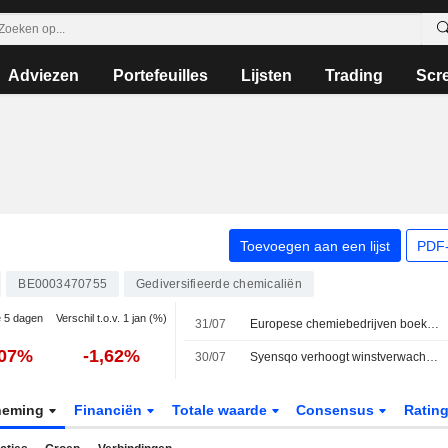
Adviezen
Portefeuilles
Lijsten
Trading
Scr
Toevoegen aan een lijst
PDF-
BE0003470755
Gediversifieerde chemicaliën
e 5 dagen
Verschil t.o.v. 1 jan (%)
31/07
Europese chemiebedrijven boeken solide resultaten in tweede kwartaal, maar blijven voorzichtig over vooruitzichten
,07%
-1,62%
30/07
Syensqo verhoogt winstverwachting nu materialentak weer groeit
neming
Financiën
Totale waarde
Consensus
Ratin