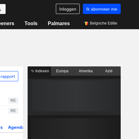
Inloggen
Ik abonneer me
eeners
Tools
Palmares
Belgische Editie
Indexen
Europa
Amerika
Azië
rapport
RE
RE
gs
Agenda
Sector
Derivaten
ETF's