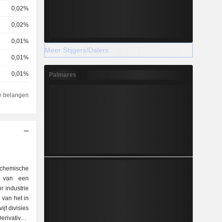
0,02%
0,02%
0,01%
Meer Stijgers/Dalers
0,01%
0,01%
Palmares
0,01%
e belangen
0,01%
 chemische
n van een
r industrie
 van het in
jf divisies
ivatives,