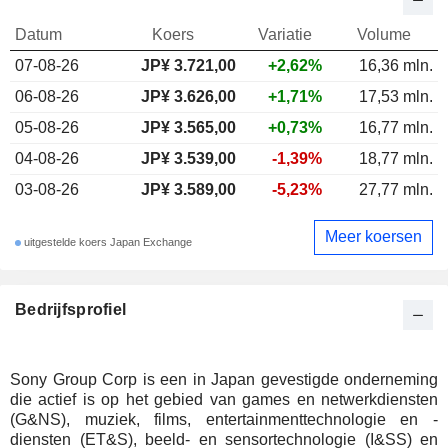
Datum
Koers
Variatie
Volume
07-08-26
JP¥ 3.721,00
+2,62%
16,36 mln.
06-08-26
JP¥ 3.626,00
+1,71%
17,53 mln.
05-08-26
JP¥ 3.565,00
+0,73%
16,77 mln.
04-08-26
JP¥ 3.539,00
-1,39%
18,77 mln.
03-08-26
JP¥ 3.589,00
-5,23%
27,77 mln.
Meer koersen
uitgestelde koers Japan Exchange
Bedrijfsprofiel
Sony Group Corp is een in Japan gevestigde onderneming
die actief is op het gebied van games en netwerkdiensten
(G&NS), muziek, films, entertainmenttechnologie en -
diensten (ET&S), beeld- en sensortechnologie (I&SS) en