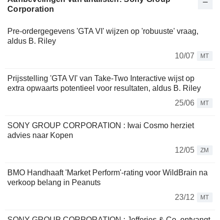
Corporation
Pre-ordergegevens 'GTA VI' wijzen op 'robuuste' vraag,
aldus B. Riley
10/07
MT
Prijsstelling 'GTA VI' van Take-Two Interactive wijst op
extra opwaarts potentieel voor resultaten, aldus B. Riley
25/06
MT
SONY GROUP CORPORATION : Iwai Cosmo herziet
advies naar Kopen
12/05
ZM
BMO Handhaaft 'Market Perform'-rating voor WildBrain na
verkoop belang in Peanuts
23/12
MT
SONY GROUP CORPORATION : Jefferies & Co. ontvangt