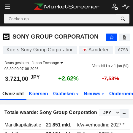
SONY GROUP CORPORATION
3.721,00
¥
+2,62%
SONY GROUP CORPORATION
Koers Sony Group Corporation
Aandelen
6758
Beurs gesloten -
Japan Exchange
Verschil t.o.v. 1 jan (%)
08:30:00 07-08-2026
JPY
+2,62%
3.721,00
-7,53%
Overzicht
Koersen
Grafieken
Nieuws
Ondernem
Totale waarde: Sony Group Corporation
Marktkapitalisatie
21.851 mld.
k/w-verhouding 2027 *