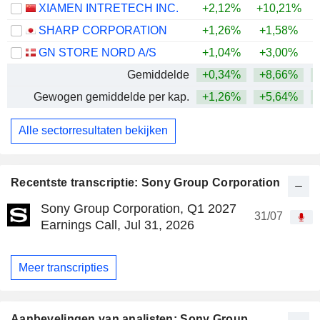
XIAMEN INTRETECH INC.
+2,12%
+10,21%
+
SHARP CORPORATION
+1,26%
+1,58%
GN STORE NORD A/S
+1,04%
+3,00%
Gemiddelde
+0,34%
+8,66%
+
Gewogen gemiddelde per kap.
+1,26%
+5,64%
+
Alle sectorresultaten bekijken
Recentste transcriptie: Sony Group Corporation
Sony Group Corporation, Q1 2027
31/07
Earnings Call, Jul 31, 2026
Meer transcripties
Aanbevelingen van analisten: Sony Group