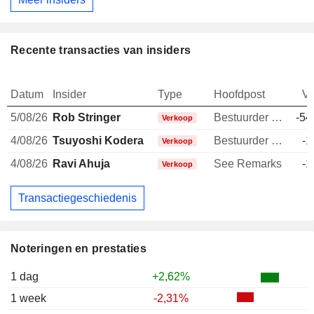
Recente transacties van insiders
Datum
Insider
Type
Hoofdpost
V
5/08/26
Rob Stringer
Bestuurder / senior manager
-54
Verkoop
4/08/26
Tsuyoshi Kodera
Bestuurder / senior manager
-1
Verkoop
4/08/26
Ravi Ahuja
See Remarks
-1
Verkoop
Transactiegeschiedenis
Noteringen en prestaties
1 dag
+2,62%
1 week
-2,31%