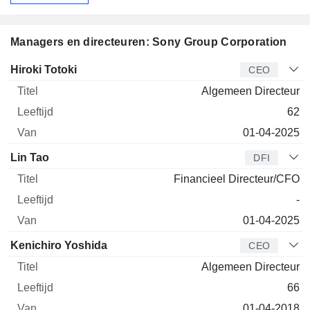
Managers en directeuren: Sony Group Corporation
Bedrijfsleider
Titel
Leeftijd
Van
Hiroki Totoki
CEO
Algemeen Directeur
62
01-04-2025
Lin Tao
DFI
Financieel Directeur/CFO
-
01-04-2025
Kenichiro Yoshida
CEO
Algemeen Directeur
66
01-04-2018