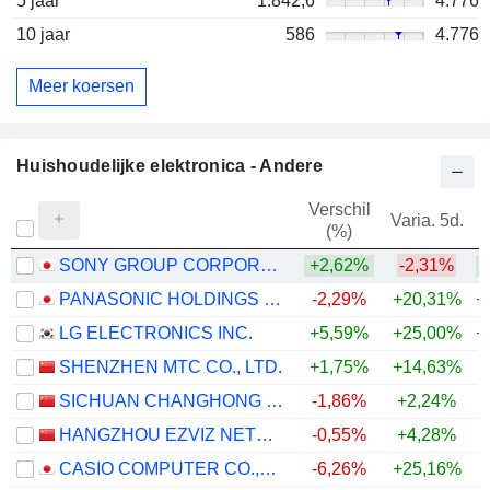
5 jaar
1.842,6
4.776
10 jaar
586
4.776
Meer koersen
Huishoudelijke elektronica - Andere
Verschil
Varia. 5d.
V
(%)
SONY GROUP CORPORATION
+2,62%
-2,31%
PANASONIC HOLDINGS CORPORATION
-2,29%
+20,31%
+
LG ELECTRONICS INC.
+5,59%
+25,00%
+
SHENZHEN MTC CO., LTD.
+1,75%
+14,63%
+
SICHUAN CHANGHONG ELECTRIC CO.,LTD.
-1,86%
+2,24%
HANGZHOU EZVIZ NETWORK CO., LTD.
-0,55%
+4,28%
CASIO COMPUTER CO.,LTD.
-6,26%
+25,16%
+