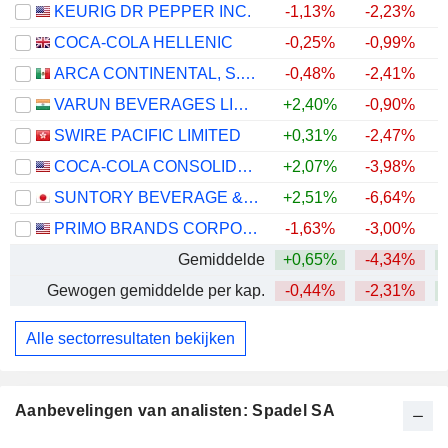
KEURIG DR PEPPER INC.
-1,13%
-2,23%
COCA-COLA HELLENIC
-0,25%
-0,99%
+
ARCA CONTINENTAL, S.A.B. DE C.V.
-0,48%
-2,41%
VARUN BEVERAGES LIMITED
+2,40%
-0,90%
SWIRE PACIFIC LIMITED
+0,31%
-2,47%
+
COCA-COLA CONSOLIDATED, INC.
+2,07%
-3,98%
+
SUNTORY BEVERAGE & FOOD LIMITED
+2,51%
-6,64%
PRIMO BRANDS CORPORATION
-1,63%
-3,00%
Gemiddelde
+0,65%
-4,34%
+
Gewogen gemiddelde per kap.
-0,44%
-2,31%
+
Alle sectorresultaten bekijken
Aanbevelingen van analisten: Spadel SA