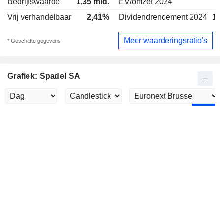
Bedrijfswaarde
1,35 mld.
EV/omzet 2024
1
Vrij verhandelbaar
2,41%
Dividendrendement 2024
1
Meer waarderingsratio's
* Geschatte gegevens
Grafiek: Spadel SA