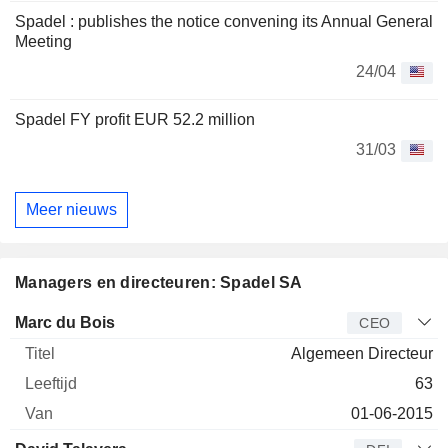
Spadel : publishes the notice convening its Annual General
Meeting
24/04
Spadel FY profit EUR 52.2 million
31/03
Meer nieuws
Managers en directeuren: Spadel SA
Bedrijfsleider
Titel
Leeftijd
Van
Marc du Bois
CEO
Algemeen Directeur
63
01-06-2015