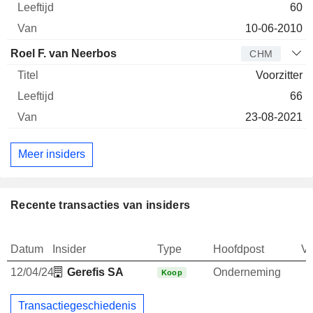
60
10-06-2010
Roel F. van Neerbos
CHM
Voorzitter
66
23-08-2021
Meer insiders
Recente transacties van insiders
Datum
Insider
Type
Hoofdpost
V
12/04/24
Gerefis SA
Onderneming
Koop
Transactiegeschiedenis