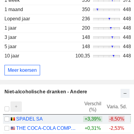
1 week
350
372
1 maand
350
448
Lopend jaar
236
448
1 jaar
200
448
3 jaar
148
448
5 jaar
148
448
10 jaar
100,35
448
Meer koersen
Niet-alcoholische dranken - Andere
Verschil
Varia. 5d.
V
(%)
SPADEL SA
+3,39%
-8,50%
+
THE COCA-COLA COMPANY
+0,31%
-2,53%
+