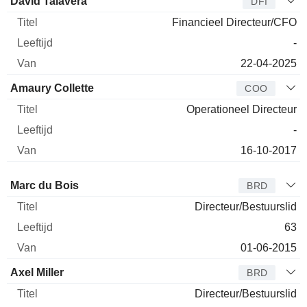
David Talavera
DFI
Financieel Directeur/CFO
-
22-04-2025
Amaury Collette
COO
Operationeel Directeur
-
16-10-2017
Bestuurder
Titel
Leeftijd
Van
Marc du Bois
BRD
Directeur/Bestuurslid
63
01-06-2015
Axel Miller
BRD
Directeur/Bestuurslid