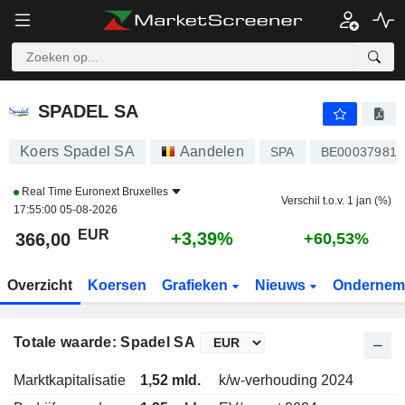
SPADEL SA
366,00
€
+3,39%
SPADEL SA
Koers Spadel SA
Aandelen
SPA
BE000379815
Real Time
Euronext Bruxelles
Verschil t.o.v. 1 jan (%)
17:55:00 05-08-2026
EUR
+3,39%
366,00
+60,53%
Overzicht
Koersen
Grafieken
Nieuws
Ondernem
Totale waarde: Spadel SA
Marktkapitalisatie
1,52 mld.
k/w-verhouding 2024
1