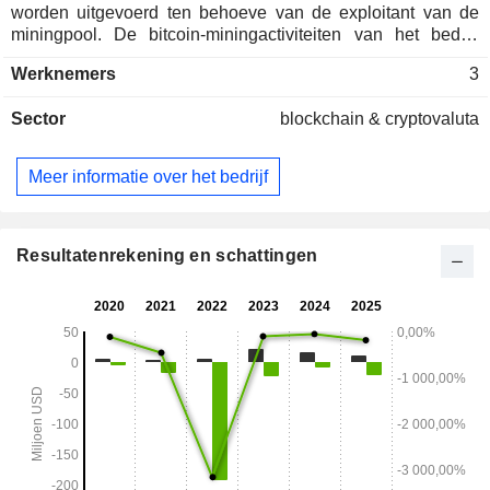
worden uitgevoerd ten behoeve van de exploitant van de
miningpool. De bitcoin-miningactiviteiten van het bedrijf
omvatten een beheerde stroomcapaciteit van ongeveer 53
Werknemers
3
megawatt in vijf datacenters in Iowa, Kentucky en
Tennessee. Daarnaast richt het bedrijf zich op infrastructuur
Sector
blockchain & cryptovaluta
voor computerverwerking en digitale activa.
Meer informatie over het bedrijf
Resultatenrekening en schattingen