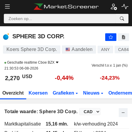
SPHERE 3D CORP.
2,270
$
-0,44%
SPHERE 3D CORP.
Koers Sphere 3D Corp.
Aandelen
ANY
CA848
Geschatte realtime
Cboe BZX
Verschil t.o.v. 1 jan (%)
21:30:53 06-08-2026
USD
-0,44%
2,270
-24,23%
Overzicht
Koersen
Grafieken
Nieuws
Ondernem
Totale waarde: Sphere 3D Corp.
Marktkapitalisatie
15,16 mln.
k/w-verhouding 2024