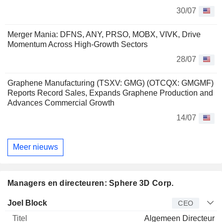
30/07
Merger Mania: DFNS, ANY, PRSO, MOBX, VIVK, Drive
Momentum Across High-Growth Sectors
28/07
Graphene Manufacturing (TSXV: GMG) (OTCQX: GMGMF)
Reports Record Sales, Expands Graphene Production and
Advances Commercial Growth
14/07
Meer nieuws
Managers en directeuren: Sphere 3D Corp.
Bedrijfsleider
Titel
Leeftijd
Van
Joel Block
CEO
Algemeen Directeur