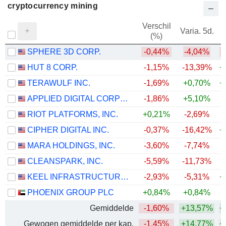
cryptocurrency mining
Verschil
Varia. 5d.
V
(%)
SPHERE 3D CORP.
-0,44%
-4,04%
HUT 8 CORP.
-1,15%
-13,39%
+
TERAWULF INC.
-1,69%
+0,70%
+
APPLIED DIGITAL CORPORATION
-1,86%
+5,10%
+
RIOT PLATFORMS, INC.
+0,21%
-2,69%
+
CIPHER DIGITAL INC.
-0,37%
-16,42%
+
MARA HOLDINGS, INC.
-3,60%
-7,74%
CLEANSPARK, INC.
-5,59%
-11,73%
+
KEEL INFRASTRUCTURE CORP.
-2,93%
-5,31%
+
PHOENIX GROUP PLC
+0,84%
+0,84%
Gemiddelde
-1,60%
+13,57%
+
Gewogen gemiddelde per kap.
-1,45%
+14,77%
+