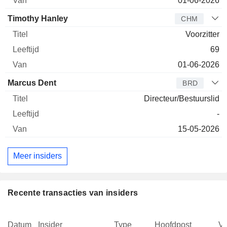
01-06-2026
Timothy Hanley
CHM
Voorzitter
69
01-06-2026
Marcus Dent
BRD
Directeur/Bestuurslid
-
15-05-2026
Meer insiders
Recente transacties van insiders
Datum
Insider
Type
Hoofdpost
V