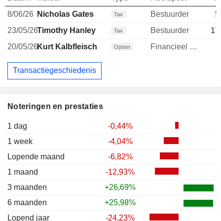
8/06/26
Nicholas Gates
Bestuurder
5
Tax
23/05/26
Timothy Hanley
Bestuurder
17
Tax
20/05/26
Kurt Kalbfleisch
Financieel directeur
Option
Transactiegeschiedenis
Noteringen en prestaties
1 dag
-0,44%
1 week
-4,04%
Lopende maand
-6,82%
1 maand
-12,93%
3 maanden
+26,69%
6 maanden
+25,98%
Lopend jaar
-24,23%