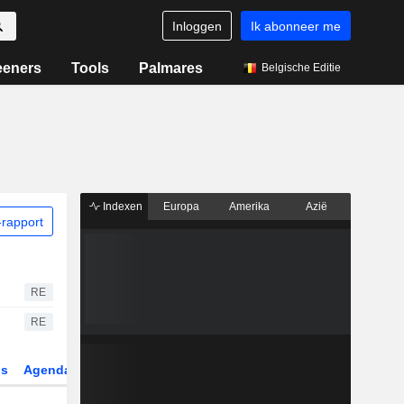
Inloggen
Ik abonneer me
eeners
Tools
Palmares
Belgische Editie
Indexen
Europa
Amerika
Azië
rapport
RE
RE
gs
Agenda
Sector
Derivaten
ETF's