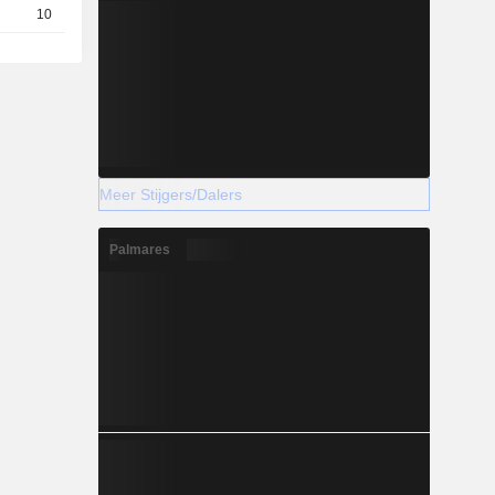
10
0,0820
EUR
Meer Stijgers/Dalers
Palmares