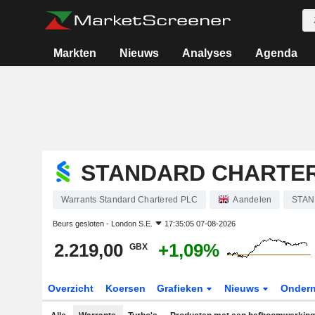
Markten
Nieuws
Analyses
Agenda
STANDARD CHARTE
Warrants Standard Chartered PLC
Aandelen
STAN
Beurs gesloten -
London S.E.
17:35:05 07-08-2026
2.219,00
+1,09%
GBX
Overzicht
Koersen
Grafieken
Nieuws
Onder