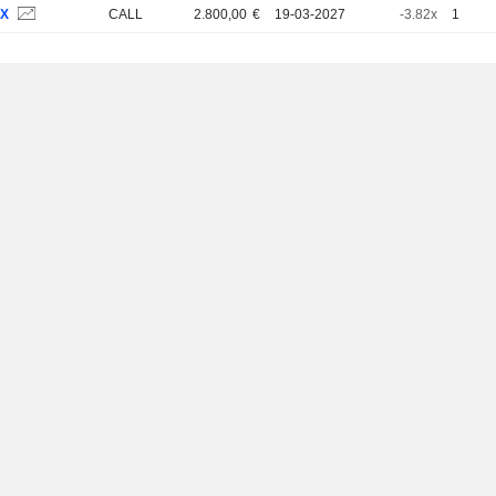
6X
CALL
2.800,00
€
19-03-2027
-3.82x
1