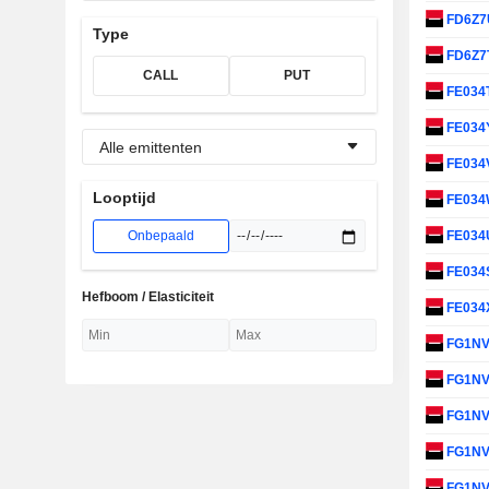
FD6Z
Type
FD6Z7
CALL
PUT
FE034
FE034
Alle emittenten
FE034
Looptijd
FE03
Onbepaald
FE034
FE034
Hefboom / Elasticiteit
FE034
FG1N
FG1N
FG1N
FG1N
FG1N