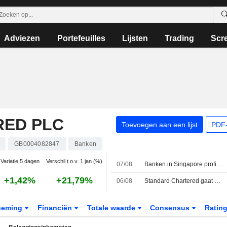
Adviezen
Portefeuilles
Lijsten
Trading
Scr
RED PLC
Toevoegen aan een lijst
PDF-
GB0004082847
Banken
Variatie 5 dagen
Verschil t.o.v. 1 jan (%)
07/08
Banken in Singapore profiteren van Aziatische rijkdom om tegenwind door rente te trotseren
+1,42%
+21,79%
06/08
Standard Chartered gaat vermogensproducten aanbieden in Indiaas financieel centrum GIFT City
neming
Financiën
Totale waarde
Consensus
Ratin