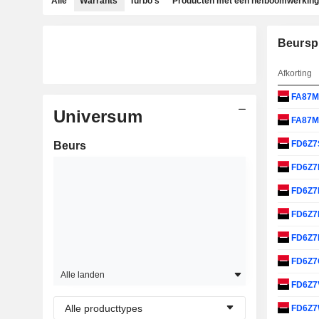
Alle
Warrants
Turbo's
Producten met een hefboomwerking
Beursp
Afkorting
FA87
Universum
FA87
FD6Z7
Beurs
FD6Z
FD6Z
FD6Z
FD6Z7
FD6Z
Alle landen
FD6Z7
Alle producttypes
FD6Z