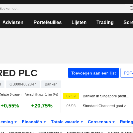
Adviezen
Portefeuilles
Lijsten
Trading
Scr
RED PLC
Toevoegen aan een lijst
PDF-
N
GB0004082847
Banken
ariatie 5 dagen
Verschil t.o.v. 1 jan (%)
02:39
Banken in Singapore profiteren van Aziatische rijkdom om tegenwind door rente te trotseren
+0,55%
+20,75%
06/08
Standard Chartered gaat vermogensproducten aanbieden in Indiaas financieel centrum GIFT City
neming
Financiën
Totale waarde
Consensus
Ratin