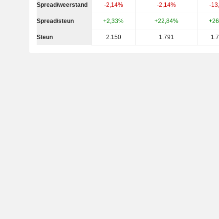
Spread/weerstand
-2,14%
-2,14%
-1
Spread/steun
+2,33%
+22,84%
+26
Steun
2.150
1.791
1.