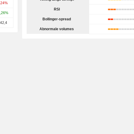
3,24%
RSI
,26%
Bollinger-spread
742,4
Abnormale volumes