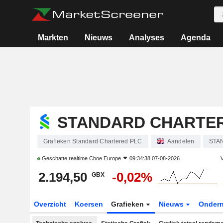
Markten
Nieuws
Analyses
Agenda
STANDARD CHARTE
Grafieken Standard Chartered PLC
Aandelen
STA
Geschatte realtime
Cboe Europe
09:34:38 07-08-2026
V
2.194,50
-0,02%
GBX
Overzicht
Koersen
Grafieken
Nieuws
Onder