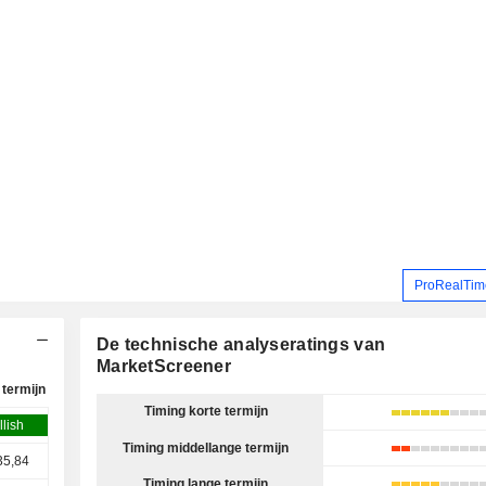
ProRealTime
De technische analyseratings van
MarketScreener
termijn
Timing korte termijn
llish
Timing middellange termijn
35,84
Timing lange termijn