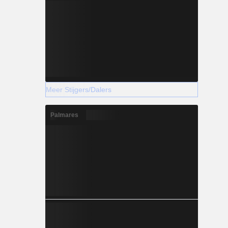
Meer Stijgers/Dalers
Palmares