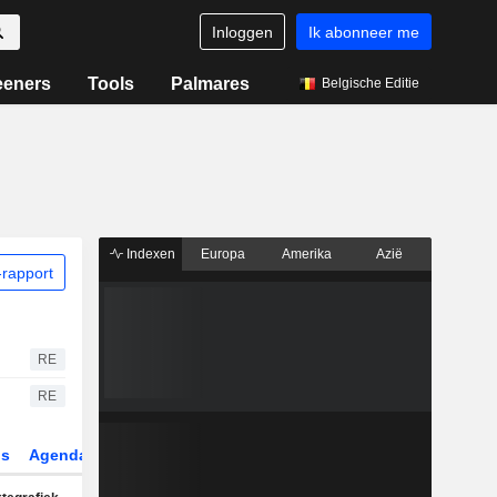
Inloggen
Ik abonneer me
eeners
Tools
Palmares
Belgische Editie
Indexen
Europa
Amerika
Azië
rapport
RE
RE
gs
Agenda
Sector
Derivaten
ETF's