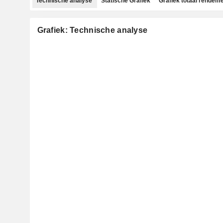
Technische analyse
Statische Grafiek
Grafiek totaal rendem
Grafiek: Technische analyse