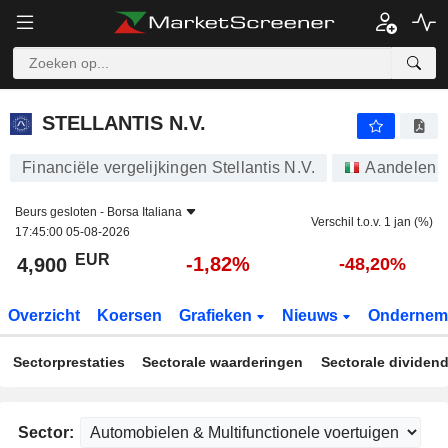
STELLANTIS N.V.
4,900
€
-1,82%
STELLANTIS N.V.
Financiële vergelijkingen Stellantis N.V.
Aandelen
Beurs gesloten -
Borsa Italiana
Verschil t.o.v. 1 jan (%)
17:45:00 05-08-2026
EUR
-1,82%
4,900
-48,20%
Overzicht
Koersen
Grafieken
Nieuws
Ondernem
Sectorprestaties
Sectorale waarderingen
Sectorale dividen
Sector: