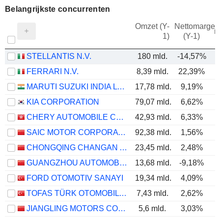
Belangrijkste concurrenten
Omzet (Y-
Nettomarge
m
1)
(Y-1)
STELLANTIS N.V.
180 mld.
-14,57%
FERRARI N.V.
8,39 mld.
22,39%
MARUTI SUZUKI INDIA LTD
17,78 mld.
9,19%
KIA CORPORATION
79,07 mld.
6,62%
CHERY AUTOMOBILE CO., LTD.
42,93 mld.
6,33%
SAIC MOTOR CORPORATION LIMITED
92,38 mld.
1,56%
CHONGQING CHANGAN AUTOMOBILE COMPANY LIMITED
23,45 mld.
2,48%
GUANGZHOU AUTOMOBILE GROUP CO., LTD.
13,68 mld.
-9,18%
FORD OTOMOTIV SANAYI
19,34 mld.
4,09%
TOFAS TÜRK OTOMOBIL FABRIKASI ANONIM SIRKETI
7,43 mld.
2,62%
JIANGLING MOTORS CORPORATION, LTD.
5,6 mld.
3,03%