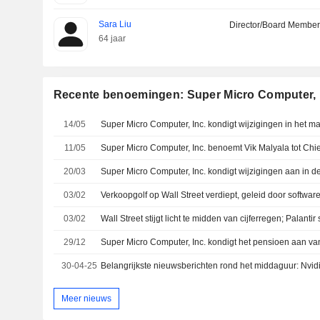
Sara Liu
Director/Board Membe
64 jaar
Recente benoemingen: Super Micro Computer, 
14/05
Super Micro Computer, Inc. kondigt wijzigingen in het
11/05
Super Micro Computer, Inc. benoemt Vik Malyala tot Chie
20/03
03/02
Verkoopgolf op Wall Street verdiept, geleid door softwar
03/02
Wall Street stijgt licht te midden van cijferregen; Palanti
29/12
30-04-25
Meer nieuws