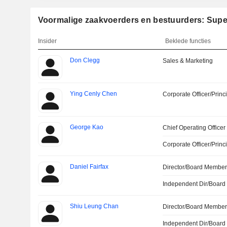
Voormalige zaakvoerders en bestuurders: Super
Insider
Beklede functies
Don Clegg
Sales & Marketing
Ying Cenly Chen
Corporate Officer/Princ
George Kao
Chief Operating Officer
Corporate Officer/Princ
Daniel Fairfax
Director/Board Membe
Independent Dir/Boar
Shiu Leung Chan
Director/Board Membe
Independent Dir/Boar