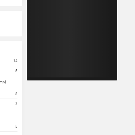
14
5
mité
5
2
5