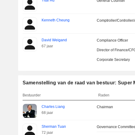
Yitai Hu
General Counsel
Kenneth Cheung
Comptroller/Controller/
David Weigand
Compliance Officer
67 jaar
Director of Finance/CF
Corporate Secretary
Samenstelling van de raad van bestuur: Super 
Bestuurder
Raden
Charles Liang
Chairman
68 jaar
Sherman Tuan
Governance Committe
72 jaar