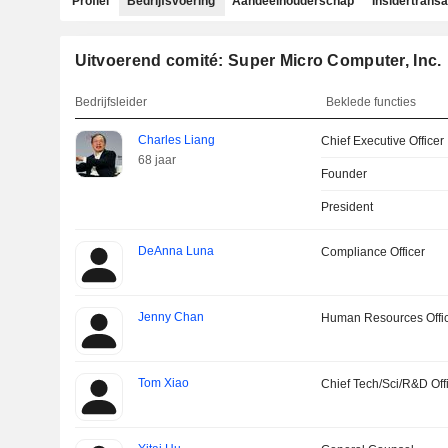
Profiel
Bedrijfsvoering
Aandeelhouderschap
Insidertransa
Uitvoerend comité: Super Micro Computer, Inc.
Bedrijfsleider
Beklede functies
Charles Liang
Chief Executive Officer
68 jaar
Founder
President
DeAnna Luna
Compliance Officer
Jenny Chan
Human Resources Offi
Tom Xiao
Chief Tech/Sci/R&D Off