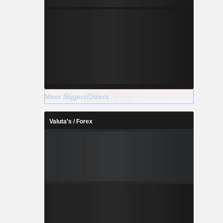
 precies
rklast en
brede reeks
lexibele en
rijf. Deze
 formaten,
 opslag,
ning en
ng, vrije
Meer Stijgers/Dalers
Valuta's / Forex