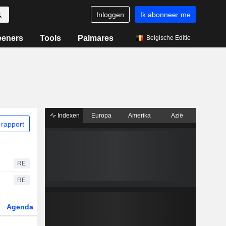
Inloggen
Ik abonneer me
eeners
Tools
Palmares
Belgische Editie
Indexen
Europa
Amerika
Azië
rapport
RE
RE
Agenda
Sector
Derivaten
ETF's