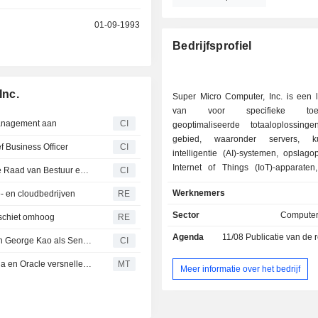
r
01-09-1993
Bedrijfsprofiel
Inc.
Super Micro Computer, Inc. is een l
van voor specifieke toep
 management aan
CI
geoptimaliseerde totaaloplossin
gebied, waaronder servers, ku
f Business Officer
CI
intelligentie (AI)-systemen, opslago
Internet of Things (IoT)-apparaten,
Super Micro Computer, Inc. kondigt wijzigingen aan in de Raad van Bestuur en het management, effectief per 20 maart 2026
CI
software en ondersteunende diensten.
Werknemers
e- en cloudbedrijven
RE
oplossingen omvatten complete
opslagsystemen, modulaire blade
Sector
Computer
r schiet omhoog
RE
werkstations, oplossingen op 
Agenda
11/08
Publicatie van de resultat
rackschaal, netwerkappa
Super Micro Computer, Inc. kondigt het pensioen aan van George Kao als Senior Vice President Operations, per 31 december 2025
CI
serversubsystemen en serverb
Belangrijkste nieuwsberichten rond het middaguur: Nvidia en Oracle versnellen levering van chips in afwachting van exportregels; Super Micro verlaagt winstverwachting en omzetprognose voor derde kwartaal
MT
producten worden in eigen beheer
Meer informatie over het bedrijf
en geproduceerd (in de Verenigd
Taiwan en Nederland). Dankzij het po
Server Building Block Solutions van 