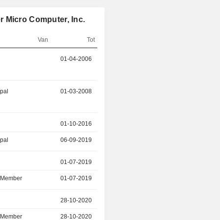
kunnen klanten hun systemen
afstemmen op hun specifieke we
 Micro Computer, Inc.
toepassingen door te kiezen uit een 
systemen die zijn opgebouwd uit de f
Van
Tot
herbruikbare bouwstenen van het bed
ondersteunen een uitgebreide reeks
01-04-2006
15-05-2026
processors, geheugen, GPU's,
netwerken, stroomvoorzie
koeloplossingen (airconditioni
ipal
01-03-2008
01-04-2026
luchtkoeling of vloeistofkoeling).
01-10-2016
31-12-2025
ipal
06-09-2019
-
r
01-07-2019
04-06-2025
d Member
01-07-2019
04-06-2025
r
28-10-2020
11-03-2024
d Member
28-10-2020
11-03-2024