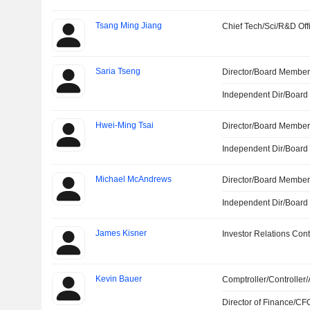
Tsang Ming Jiang
Chief Tech/Sci/R&D Off
Saria Tseng
Director/Board Membe
Independent Dir/Boar
Hwei-Ming Tsai
Director/Board Membe
Independent Dir/Boar
Michael McAndrews
Director/Board Membe
Independent Dir/Boar
James Kisner
Investor Relations Cont
Kevin Bauer
Comptroller/Controller/
Director of Finance/CF