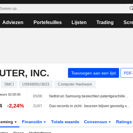
Adviezen
Portefeuilles
Lijsten
Trading
Scr
TER, INC.
Toevoegen aan een lijst
PDF-
SMCI
US86800U3023
Computer Hardware
eurs
02:00:00
05/08
Netlist en Samsung beslechten patentgeschillen met nieuwe vijfjarige geheugendeal
4
-2,24%
31/07
Dax-records in zicht - beurzen blijven gevoelig voor schommelingen
neming
Financiën
Totale waarde
Consensus
Ratings