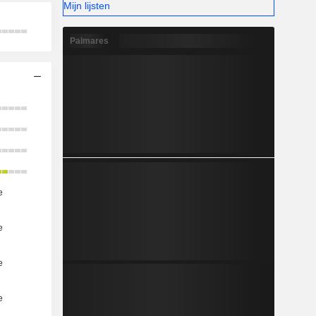
Mijn lijsten
Palmares
e
e
e
e