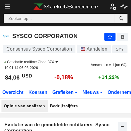
SYSCO CORPORATION
84,06
$
-0,18%
SYSCO CORPORATION
Consensus Sysco Corporation
Aandelen
SYY
Geschatte realtime
Cboe BZX
Verschil t.o.v. 1 jan (%)
19:01:14 06-08-2026
USD
-0,18%
84,06
+14,22%
Overzicht
Koersen
Grafieken
Nieuws
Ondernem
Opinie van analisten
Bedrijfscijfers
Evolutie van de gemiddelde richtkoers: Sysco
Corporation