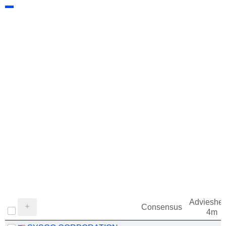
Adviesher
Consensus
4m