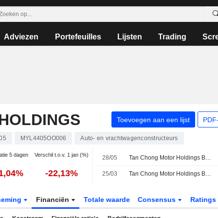
Adviezen
Portefeuilles
Lijsten
Trading
Scr
HOLDINGS
Toevoegen aan een lijst
PDF-
05
MYL4405OO006
Auto- en vrachtwagenconstructeurs
atie 5 dagen
Verschil t.o.v. 1 jan (%)
28/05
Tan Chong Motor Holdings Berhad rapporteert resultaten over het eerste kwartaal eindigend op 31 maart 2026
1,04%
-22,13%
25/03
Tan Chong Motor Holdings Berhad kondigt herbenoeming aan van Dato Chan Choun Sien tot Senior Independent Non-Executive Director, met ingang van 25 maart 2026
neming
Financiën
Totale waarde
Consensus
Ratings