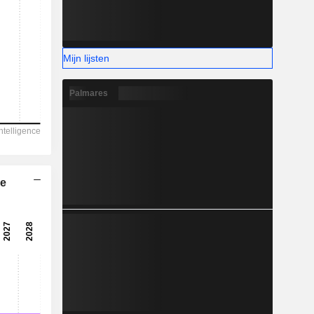
-
Mijn lijsten
Palmares
he