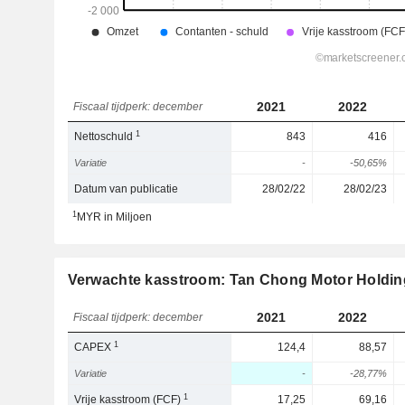
2021
2022
Fiscaal tijdperk: december
1
Nettoschuld
843
416
Variatie
-
-50,65%
Datum van publicatie
28/02/22
28/02/23
1
MYR in Miljoen
Verwachte kasstroom: Tan Chong Motor Holdin
2021
2022
Fiscaal tijdperk: december
1
CAPEX
124,4
88,57
Variatie
-
-28,77%
1
Vrije kasstroom (FCF)
17,25
69,16