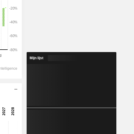
2028
2.078
0,54%
119,3
Mijn lijst
16,96%
-35,25
43,63%
-46,13
-89,2
24,34%
-104,3
15,5%