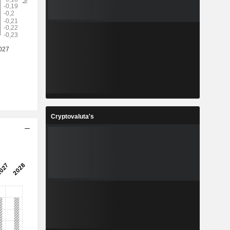
-
-
-
-
5
0,005
%
-33,33%
5
3,545
%
-3,01%
5
-0,16
%
16,45%
Cryptovaluta's
7
651.627
-
-