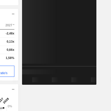
2027 *
-2,48x
0,13x
0,66x
1,58%
atio's