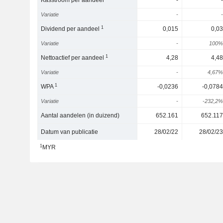
Kasstroom per aandeel
-
-
Variatie
-
-
1
Dividend per aandeel
0,015
0,03
Variatie
-
100%
1
Nettoactief per aandeel
4,28
4,48
Variatie
-
4,67%
1
WPA
-0,0236
-0,0784
Variatie
-
-232,2%
Aantal aandelen (in duizend)
652.161
652.117
Datum van publicatie
28/02/22
28/02/23
1
MYR