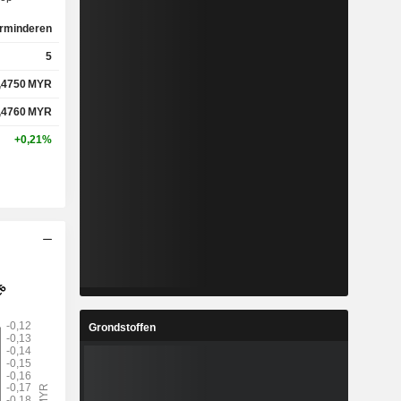
rminderen
5
%
-3,03%
,4750
MYR
%
-4,6%
,4760
MYR
+0,21%
x
9,53x
x
-15,51x
%
3,85%
%
67,06%
Grondstoffen
%
-109,14%