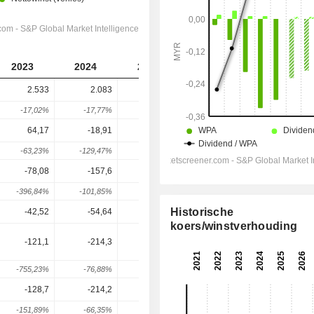
2023
2024
2025
2026
2027
2.533
2.083
2.110
1.981
2.067
-17,02%
-17,77%
1,29%
-6,09%
4,35%
64,17
-18,91
10,91
84,5
102
-63,23%
-129,47%
157,69%
674,59%
20,71%
-78,08
-157,6
-120,9
-85,67
-62,53
-396,84%
-101,85%
23,3%
29,14%
27%
Historische
-42,52
-54,64
-53,14
-42,7
-43,9
koers/winstverhouding
-121,1
-214,3
-175,4
-139,2
-117,9
-755,23%
-76,88%
18,16%
20,64%
15,28%
-128,7
-214,2
-195,3
-143,1
-123,5
-151,89%
-66,35%
8,79%
26,76%
13,7%