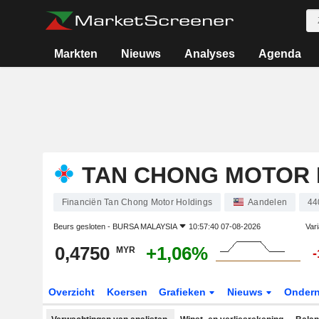
Markten
Nieuws
Analyses
Agenda
TAN CHONG MOTOR 
Financiën Tan Chong Motor Holdings
Aandelen
44
Beurs gesloten -
BURSA MALAYSIA
10:57:40 07-08-2026
Vari
0,4750
+1,06%
MYR
-
Overzicht
Koersen
Grafieken
Nieuws
Onder