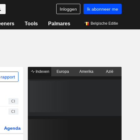
Inloggen
Ik abonneer me
eeners
Tools
Palmares
Belgische Editie
Indexen
Europa
Amerika
Azië
rapport
CI
CI
Agenda
Sector
Derivaten