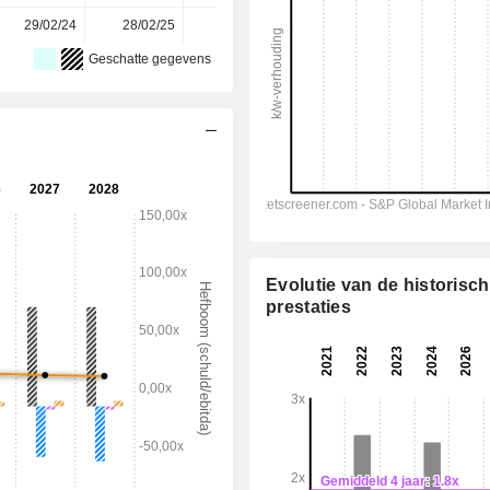
29/02/24
28/02/25
27/02/26
-
-
Geschatte gegevens
Evolutie van de historisc
prestaties