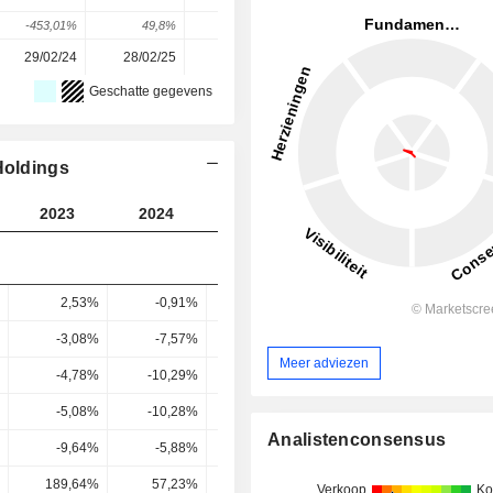
-453,01%
49,8%
252,41%
-136,46%
-5,43%
29/02/24
28/02/25
27/02/26
-
-
Geschatte gegevens
Holdings
2023
2024
2025
2026
2027
2,53%
-0,91%
0,52%
4,27%
4,93
-3,08%
-7,57%
-5,73%
-4,32%
-3,02
Meer adviezen
-4,78%
-10,29%
-8,31%
-7,02%
-5,7
-5,08%
-10,28%
-9,26%
-7,22%
-5,97
Analistenconsensus
-9,64%
-5,88%
8,86%
-3,44%
-3,47
189,64%
57,23%
-95,63%
47,6%
58,15
Verkoop
Ko