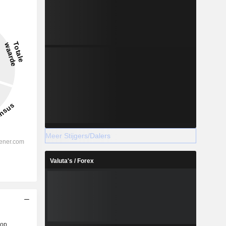
-2,09%
-
2028
Meer Stijgers/Dalers
%
5,74%
%
-1,7%
Valuta's / Forex
%
-4,29%
%
-5,02%
%
-3,53%
%
70,26%
op