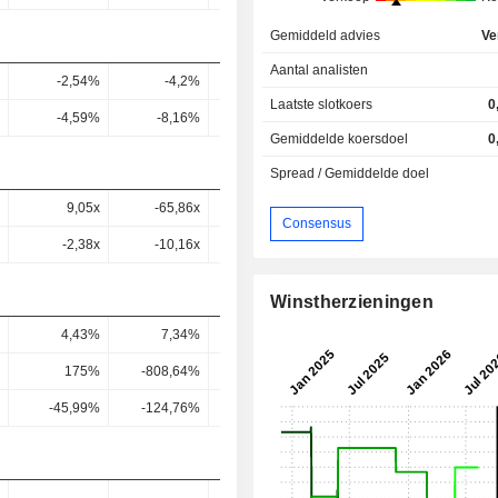
Gemiddeld advies
Ve
Aantal analisten
-2,54%
-4,2%
-3,93%
-3,55%
-3,2
Laatste slotkoers
0
-4,59%
-8,16%
-7,62%
-5,7%
-5,35
Gemiddelde koersdoel
0
Spread / Gemiddelde doel
9,05x
-65,86x
95,11x
11,73x
10,43
Consensus
-2,38x
-10,16x
5,55x
-14,56x
-14,81
Winstherzieningen
4,43%
7,34%
4,52%
4,29%
4,11
175%
-808,64%
873,86%
100,59%
83,33
-45,99%
-124,76%
51,03%
-124,82%
-118,38