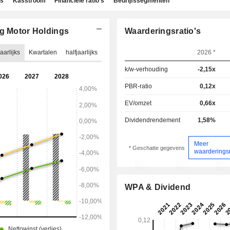
ns
Kasstroom
Financiële ratio's
Bedrijfssegmenten
ng Motor Holdings
Waarderingsratio's
aarlijks
Kwartalen
halfjaarlijks
2026 *
k/w-verhouding
-2,15x
PBR-ratio
0,12x
EV/omzet
0,66x
Dividendrendement
1,58%
Meer
* Geschatte gegevens
waarderingsr
WPA & Dividend