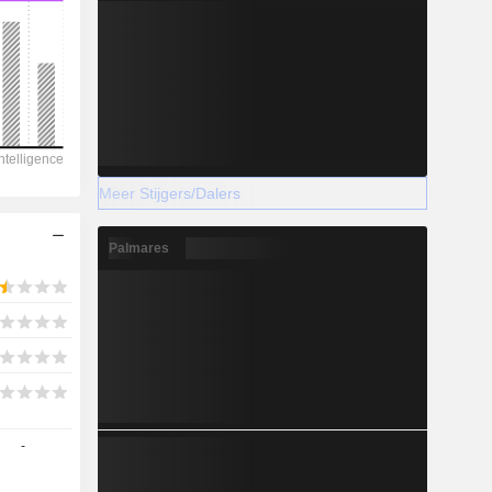
2028
1.137
Meer Stijgers/Dalers
6,96%
-
Palmares
2028
80
-
-5,88%
-73,3