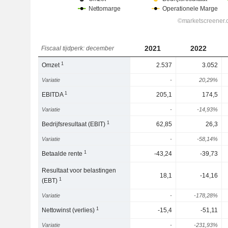
2021
2022
Fiscaal tijdperk: december
1
Omzet
2.537
3.052
Variatie
-
20,29%
1
EBITDA
205,1
174,5
Variatie
-
-14,93%
1
Bedrijfsresultaat (EBIT)
62,85
26,3
Variatie
-
-58,14%
1
Betaalde rente
-43,24
-39,73
Resultaat voor belastingen
18,1
-14,16
1
(EBT)
Variatie
-
-178,28%
1
Nettowinst (verlies)
-15,4
-51,11
Variatie
-
-231,93%