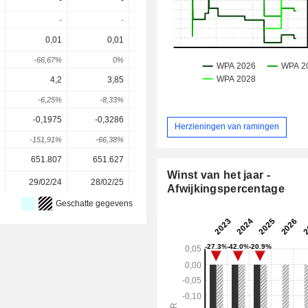
-
-
-
-
-
-
-
-
0,01
0,01
-
0,0075
0,007
-66,67%
0%
-
-
0
4,2
3,85
4,01
3,81
3,65
-6,25%
-8,33%
4,16%
-4,99%
-4,07
-0,1975
-0,3286
-0,2998
-0,2205
-0,191
Herzieningen van ramingen
-151,91%
-66,38%
8,76%
26,45%
13,15
651.807
651.627
651.627
651.627
651.62
Winst van het jaar -
29/02/24
28/02/25
27/02/26
-
Afwijkingspercentage
Geschatte gegevens