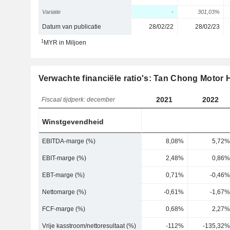
Variatie
-
301,03%
Datum van publicatie
28/02/22
28/02/23
1
MYR in Miljoen
Verwachte financiële ratio's: Tan Chong Motor 
2021
2022
Fiscaal tijdperk: december
Winstgevendheid
EBITDA-marge (%)
8,08%
5,72%
EBIT-marge (%)
2,48%
0,86%
EBT-marge (%)
0,71%
-0,46%
Nettomarge (%)
-0,61%
-1,67%
FCF-marge (%)
0,68%
2,27%
Vrije kasstroom/nettoresultaat (%)
-112%
-135,32%