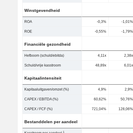
Winstgevendheid
ROA
-0,3%
-1,01%
ROE
-0,55%
-1,79%
Financiële gezondheid
Hefboom (schuld/ebitda)
4,11x
2,38x
Schuld/vrije kasstroom
48,89x
6,01x
Kapitaalintensiteit
Kapitaaluitgaven/omzet (%)
4,9%
2,9%
CAPEX / EBITDA (%)
60,62%
50,76%
CAPEX / FCF (%)
721,04%
128,06%
Bestanddelen per aandeel
1