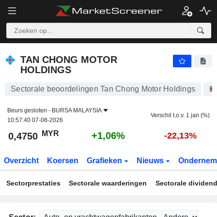
TAN CHONG MOTOR HOLDINGS
0,4750
RM
+1,06%
TAN CHONG MOTOR
HOLDINGS
Sectorale beoordelingen Tan Chong Motor Holdings
Beurs gesloten -
BURSA MALAYSIA
Verschil t.o.v. 1 jan (%)
10:57:40 07-08-2026
MYR
+1,06%
0,4750
-22,13%
Overzicht
Koersen
Grafieken
Nieuws
Ondernem
Sectorprestaties
Sectorale waarderingen
Sectorale dividen