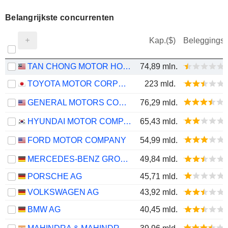
Belangrijkste concurrenten
Kap.($)
Beleggings
TAN CHONG MOTOR HOLDINGS
74,89 mln.
TOYOTA MOTOR CORPORATION
223 mld.
GENERAL MOTORS COMPANY
76,29 mld.
HYUNDAI MOTOR COMPANY
65,43 mld.
FORD MOTOR COMPANY
54,99 mld.
MERCEDES-BENZ GROUP AG
49,84 mld.
PORSCHE AG
45,71 mld.
VOLKSWAGEN AG
43,92 mld.
BMW AG
40,45 mld.