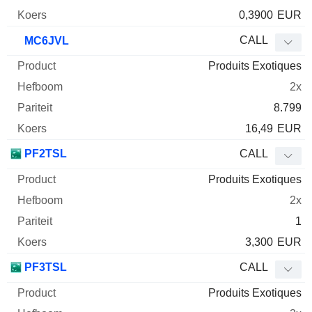
0,3900
EUR
CALL
MC6JVL
Produits Exotiques
2x
8.799
16,49
EUR
PF2TSL
CALL
Produits Exotiques
2x
1
3,300
EUR
PF3TSL
CALL
Produits Exotiques