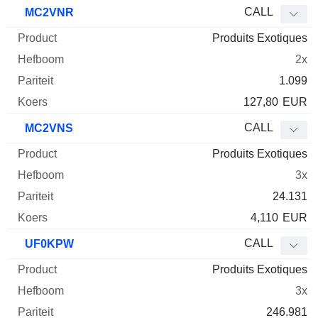
Afkorting
Type
Product
Hefboom
Pariteit
Koers
CALL
MC2VNR
Produits Exotiques
2x
1.099
127,80
EUR
CALL
MC2VNS
Produits Exotiques
3x
24.131
4,110
EUR
CALL
UF0KPW
Produits Exotiques
3x
246.981