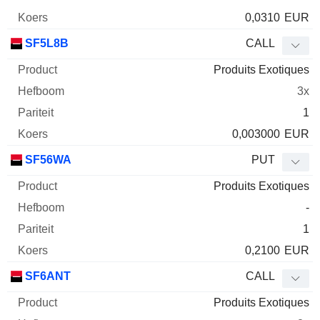
0,0310
EUR
SF5L8B
CALL
Produits Exotiques
3x
1
0,003000
EUR
SF56WA
PUT
Produits Exotiques
-
1
0,2100
EUR
SF6ANT
CALL
Produits Exotiques