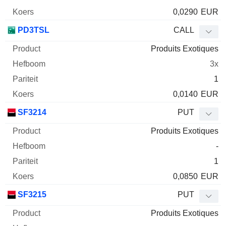
0,0290
EUR
PD3TSL
CALL
Produits Exotiques
3x
1
0,0140
EUR
SF3214
PUT
Produits Exotiques
-
1
0,0850
EUR
SF3215
PUT
Produits Exotiques