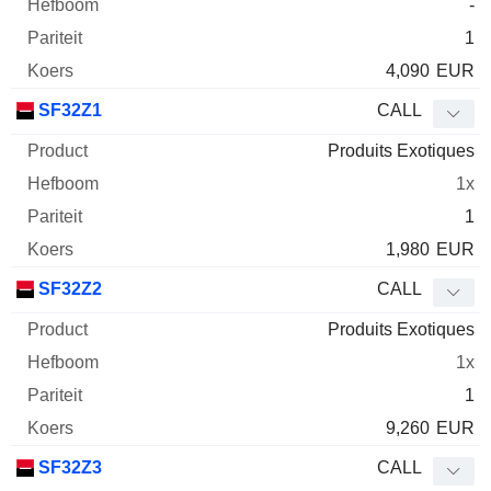
-
1
4,090
EUR
SF32Z1
CALL
Produits Exotiques
1x
1
1,980
EUR
SF32Z2
CALL
Produits Exotiques
1x
1
9,260
EUR
SF32Z3
CALL