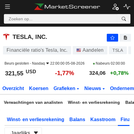
TESLA, INC.
321,55
$
-1,77%
TESLA, INC.
Financiële ratio's Tesla, Inc.
Aandelen
TSLA
Beurs gesloten -
Nasdaq
22:00:00 05-08-2026
Nabeurs
02:00:00
USD
-1,77%
321,55
324,06
+0,78%
Overzicht
Koersen
Grafieken
Nieuws
Ondernem
Verwachtingen van analisten
Winst- en verliesrekening
Bal
Winst- en verliesrekening
Balans
Kasstroom
Financ
Jaarlijks