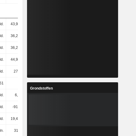
ld.
43,97 mld.
51,78 mld.
50,65 mld.
ld.
36,23 mld.
44,61 mld.
43,22 mld.
ld.
36,23 mld.
43,79 mld.
42,46 mld.
ld.
44,94 mld.
52,97 mld.
51,98 mld.
ld.
279 mld.
344 mld.
337 mld.
61
15,61
20,22
18,44
Grondstoffen
ld.
6,6 mld.
8,22 mld.
7,6 mld.
ld.
-913 mln.
-470 mln.
-551 mln.
ld.
19,46 mld.
23,54 mld.
18,08 mld.
ln.
311 mln.
352 mln.
346 mln.