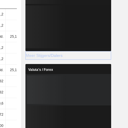
1,2
1,09
1,08
1,01
1,2
1,09
1,08
1,01
ld.
25,12 mld.
25,13 mld.
25,13 mld.
1,2
1,09
1,08
1,01
Meer Stijgers/Dalers
1,2
1,09
1,08
1,01
Valuta's / Forex
ld.
25,13 mld.
25,13 mld.
25,13 mld.
82
0,77
0,94
0,72
82
0,77
0,94
0,72
0,6
0,6
0,62
0,62
72
54,95
55,4
61,44
00
100
100
100