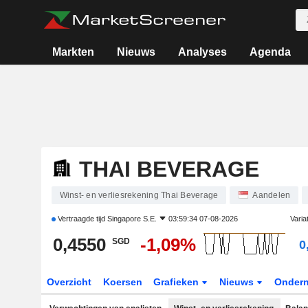
Markten
Nieuws
Analyses
Agenda
THAI BEVERAGE
Winst- en verliesrekening Thai Beverage
Aandelen
Vertraagde tijd
Singapore S.E.
03:59:34 07-08-2026
Varia
0,4550
-1,09%
SGD
0
Overzicht
Koersen
Grafieken
Nieuws
Onder