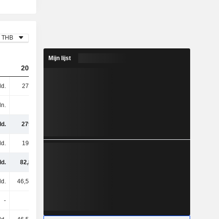
THB
Mijn lijst
2023
2024
2025
ld.
279 mld.
340 mld.
333 mld.
ln.
-
1,36 mld.
1,42 mld.
d.
279 mld.
342 mld.
335 mld.
ld.
196 mld.
237 mld.
230 mld.
ld.
82,8 mld.
105 mld.
105 mld.
ld.
46,57 mld.
60,78 mld.
62,46 mld.
-
-
-
-