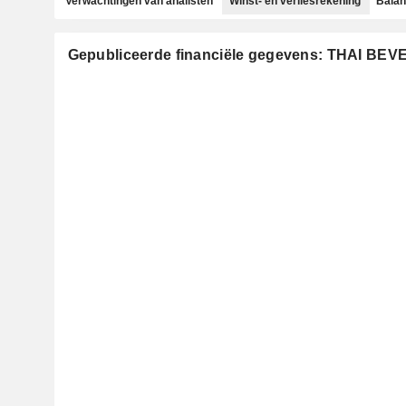
Verwachtingen van analisten
Winst- en verliesrekening
Bala
Gepubliceerde financiële gegevens: THAI BE