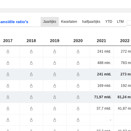
anciële ratio's
Jaarlijks
Kwartalen
halfjaarlijks
YTD
LTM
2017
2018
2019
2020
2021
2022
241 mld.
272 m
488 mln.
783 m
241 mld.
273 ml
169 mld.
192 m
71,97 mld.
81,24 m
37,7 mld.
41,87 m
-