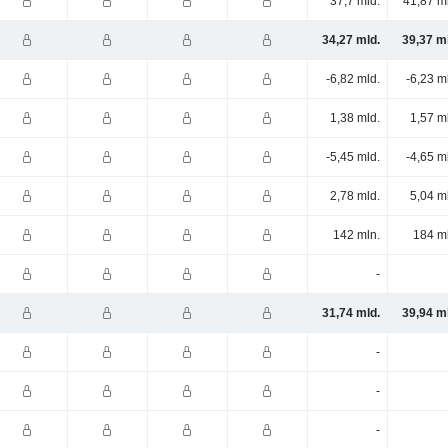
37,7 mld.
41,87 m
34,27 mld.
39,37 m
-6,82 mld.
-6,23 m
1,38 mld.
1,57 m
-5,45 mld.
-4,65 m
2,78 mld.
5,04 m
142 mln.
184 m
-
31,74 mld.
39,94 m
-
-
-