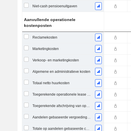
Niet-cash pensioenuitgaven
Aanvullende operationele
kostenposten
Reclamekosten
Marketingkosten
Verkoop- en marketingkosten
Algemene en administratieve kosten
Totaal netto huurkosten
Toegerekende operationele lease rente kosten
Toegerekende afschrijving van operationele lease
Aandelen gebaseerde vergoeding, overig (totaal)
Totale op aandelen gebaseerde compensatie