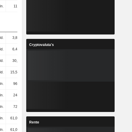
ln.
116 mln.
144 mln.
134 mln.
ld.
3,87 mld.
6,18 mld.
5,71 mld.
Cryptovaluta's
ld.
6,48 mld.
7,92 mld.
8,29 mld.
ld.
30,1 mld.
40,07 mld.
40,52 mld.
ld.
15,51 mld.
19,52 mld.
20,62 mld.
ln.
968 mln.
1,19 mld.
1,32 mld.
ln.
246 mln.
334 mln.
377 mln.
ln.
722 mln.
858 mln.
945 mln.
ln.
61,04 mln.
172 mln.
143 mln.
Rente
ln.
61,04 mln.
172 mln.
143 mln.