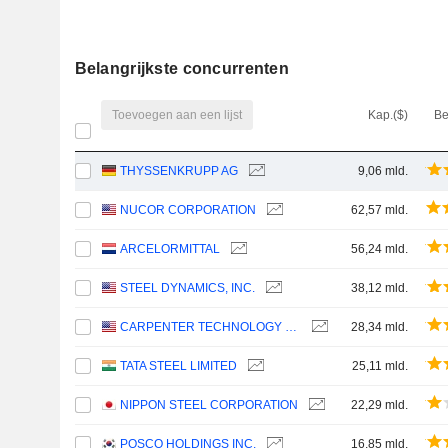
Belangrijkste concurrenten
Toevoegen aan een lijst
Kap.($)
Be
THYSSENKRUPP AG
9,06 mld.
NUCOR CORPORATION
62,57 mld.
ARCELORMITTAL
56,24 mld.
STEEL DYNAMICS, INC.
38,12 mld.
CARPENTER TECHNOLOGY CORPORATION
28,34 mld.
TATA STEEL LIMITED
25,11 mld.
NIPPON STEEL CORPORATION
22,29 mld.
POSCO HOLDINGS INC.
16,85 mld.