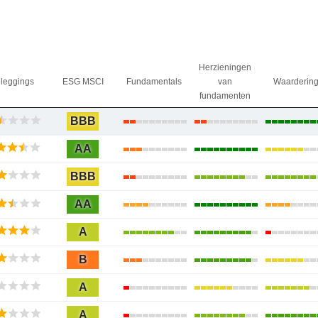
Herzieningen
leggings
ESG MSCI
Fundamentals
van
Waarderin
fundamenten
BBB
AA
BBB
AA
A
B
A
A