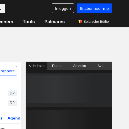
Inloggen
Ik abonneer me
eeners
Tools
Palmares
Belgische Editie
Indexen
Europa
Amerika
Azië
rapport
DP
DP
gs
Agenda
Sector
Derivaten
ETF's