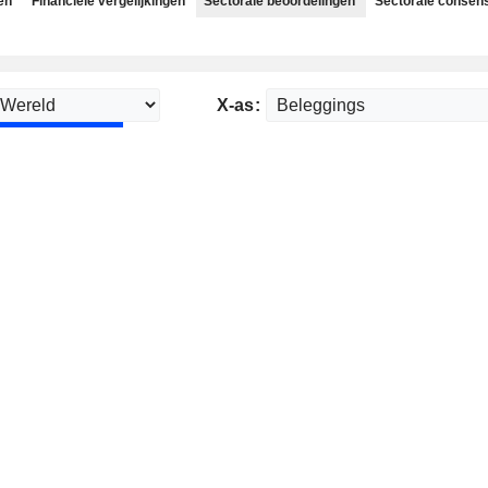
en
Financiële vergelijkingen
Sectorale beoordelingen
Sectorale consen
X-as: