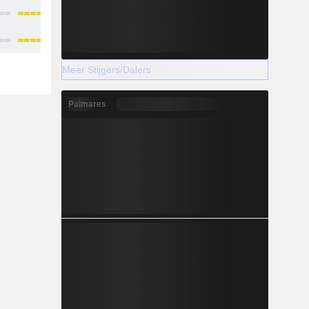
Meer Stijgers/Dalers
Palmares