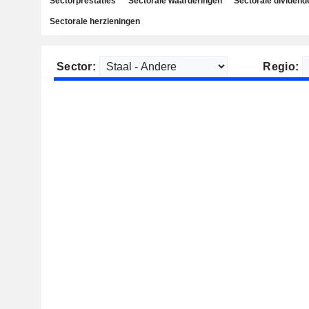
Sectorprestaties
Sectorale waarderingen
Sectorale dividend
Sectorale herzieningen
Sector:
Regio: