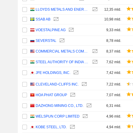
LLOYDS METALS AND ENERGY LIMITED
12,35 mld.
SSAB AB
10,98 mld.
VOESTALPINE AG
9,33 mld.
SEVERSTAL
8,78 mld.
COMMERCIAL METALS COMPANY
8,37 mld.
STEEL AUTHORITY OF INDIA LIMITED
7,62 mld.
JFE HOLDINGS, INC.
7,42 mld.
CLEVELAND-CLIFFS INC.
7,22 mld.
HOA PHAT GROUP
7,07 mld.
DAZHONG MINING CO., LTD.
6,31 mld.
WELSPUN CORP LIMITED
4,96 mld.
KOBE STEEL, LTD.
4,94 mld.