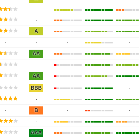
-
-
A
-
-
-
-
AA
-
AA
BBB
-
-
B
-
-
-
-
AAA