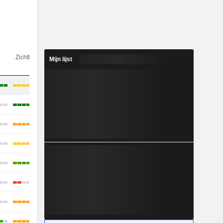
g
Zichtbaarheid
Consensus
Mijn lijst