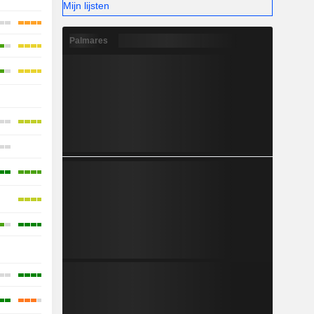
Mijn lijsten
Palmares
-
-
-
-