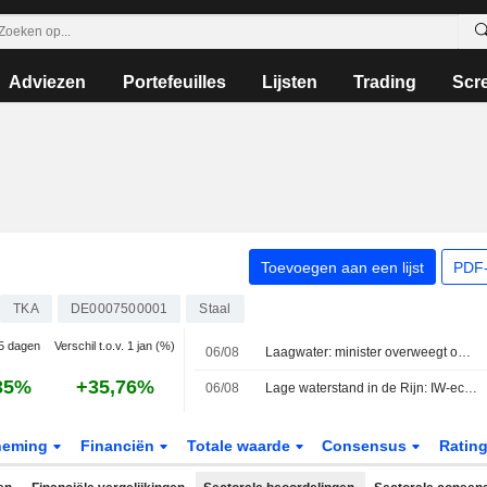
Adviezen
Portefeuilles
Lijsten
Trading
Scr
Toevoegen aan een lijst
PDF-
TKA
DE0007500001
Staal
 5 dagen
Verschil t.o.v. 1 jan (%)
06/08
Laagwater: minister overweegt opheffing rijverbod voor vrachtwagens
35%
+35,76%
06/08
Lage waterstand in de Rijn: IW-econoom noemt situatie 'dramatisch'
neming
Financiën
Totale waarde
Consensus
Ratin