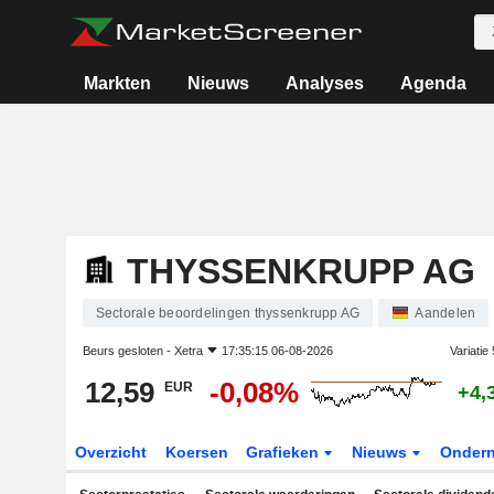
Markten
Nieuws
Analyses
Agenda
THYSSENKRUPP AG
Sectorale beoordelingen thyssenkrupp AG
Aandelen
Beurs gesloten -
Xetra
17:35:15 06-08-2026
Variatie
12,59
-0,08%
EUR
+4,
Overzicht
Koersen
Grafieken
Nieuws
Onder