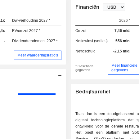
Financiën
,1x
k/w-verhouding 2027 *
29,1x
2026 *
,4x
EV/omzet 2027 *
1,92x
Omzet
7,46 mld.
-
Dividendrendement 2027 *
-
Nettowinst (verlies)
556 mln.
Nettoschuld
-2,15 mld.
Meer waarderingsratio's
Meer financiële
* Geschatte
gegevens
gegevens
Bedrijfsprofiel
Toast, Inc. is een cloudgebaseerd, a
digitaal technologieplatform dat s
ontwikkeld voor de gehele restaura
Het biedt een platform met Soft
Service (SaaS)-producten en f