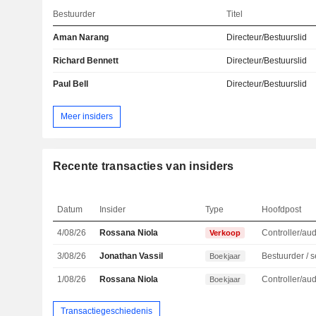
Bestuurder
Titel
Aman Narang
Directeur/Bestuurslid
Richard Bennett
Directeur/Bestuurslid
Paul Bell
Directeur/Bestuurslid
Meer insiders
Recente transacties van insiders
Datum
Insider
Type
Hoofdpost
4/08/26
Rossana Niola
Controller/aud
Verkoop
3/08/26
Jonathan Vassil
Boekjaar
1/08/26
Rossana Niola
Controller/aud
Boekjaar
Transactiegeschiedenis