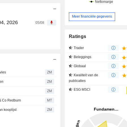
Meer financiële gegevens
04, 2026
05/08
Ratings
Trader
Beleggings
Globaal
vies
ZM
Kwaliteit van de
publicaties
pen
ZM
ESG MSCI
ZM
 & Co Redburn
MT
n kooplijst
ZM