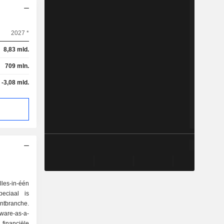
2027 *
8,83 mld.
709 mln.
-3,08 mld.
lles-in-één
peciaal is
ntbranche.
ware-as-a-
inanciële