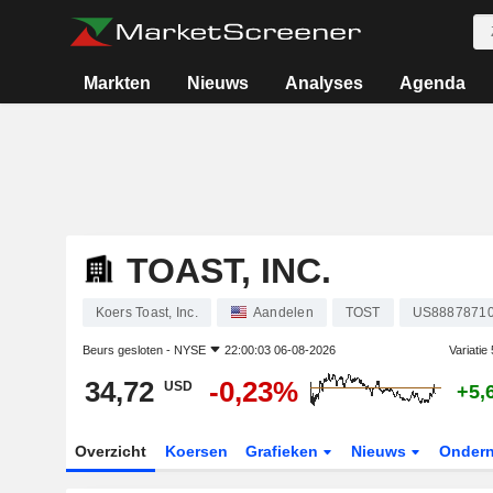
Markten
Nieuws
Analyses
Agenda
TOAST, INC.
Koers Toast, Inc.
Aandelen
TOST
US8887871
Beurs gesloten -
NYSE
22:00:03 06-08-2026
Variatie
34,72
-0,23%
USD
+5,
Overzicht
Koersen
Grafieken
Nieuws
Onder