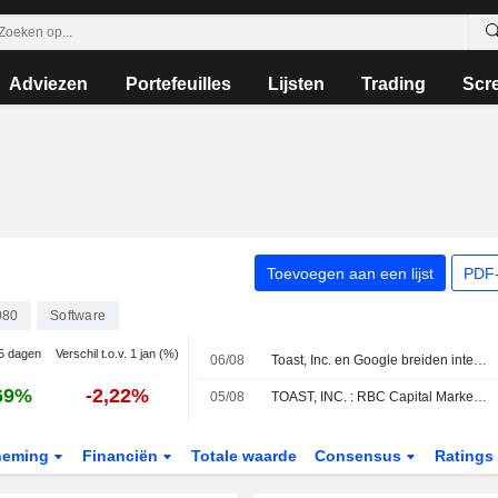
Adviezen
Portefeuilles
Lijsten
Trading
Scr
Toevoegen aan een lijst
PDF-
080
Software
 5 dagen
Verschil t.o.v. 1 jan (%)
06/08
Toast, Inc. en Google breiden integratie uit voor AI-gestuurde bestellingen via Google Maps
69%
-2,22%
05/08
TOAST, INC. : RBC Capital Markets herhaalt Neutraal advies
neming
Financiën
Totale waarde
Consensus
Ratings