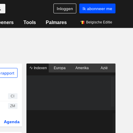
Inloggen
Ik abonneer me
eeners
Tools
Palmares
Belgische Editie
Indexen
Europa
Amerika
Azië
rapport
CI
ZM
Agenda
Sector
Derivaten
ETF's