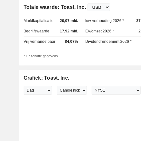
Totale waarde: Toast, Inc.
Marktkapitalisatie
20,07 mld.
k/w-verhouding 2026 *
37
Bedrijfswaarde
17,92 mld.
EV/omzet 2026 *
2
Vrij verhandelbaar
84,07%
Dividendrendement 2026 *
* Geschatte gegevens
Grafiek: Toast, Inc.