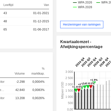
Leeftijd
Van
43
01-01-2021
48
01-12-2015
Herzieningen van ramingen
65
01-06-2017
Kwartaalomzet -
Afwijkingspercentage
%
Volume
marktkap.
itor
-2.298
0,0004%
Bestuurder / senior manager
42.840
0,0083%
itor
13.208
0,0026%