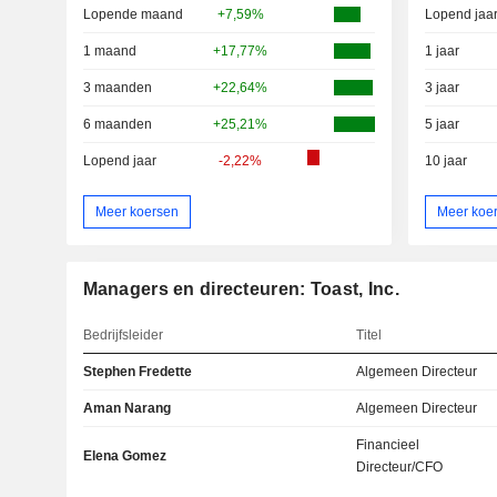
Lopende maand
+7,59%
Lopend jaa
1 maand
+17,77%
1 jaar
3 maanden
+22,64%
3 jaar
6 maanden
+25,21%
5 jaar
Lopend jaar
-2,22%
10 jaar
Meer koersen
Meer koe
Managers en directeuren: Toast, Inc.
Bedrijfsleider
Titel
Stephen Fredette
Algemeen Directeur
Aman Narang
Algemeen Directeur
Financieel
Elena Gomez
Directeur/CFO