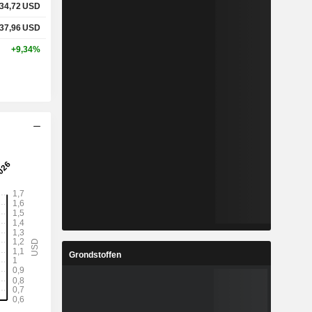
34,72
USD
37,96
USD
+9,34%
Grondstoffen