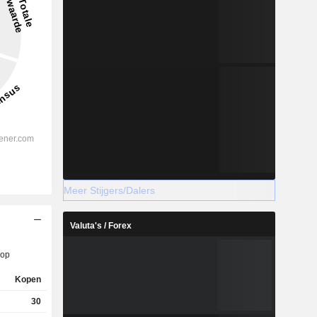
Meer Stijgers/Dalers
Valuta's / Forex
op
Kopen
30