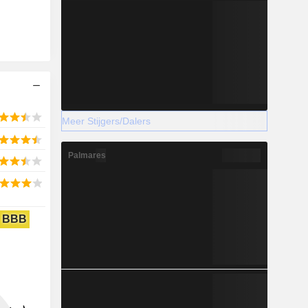
Meer Stijgers/Dalers
Palmares
BBB