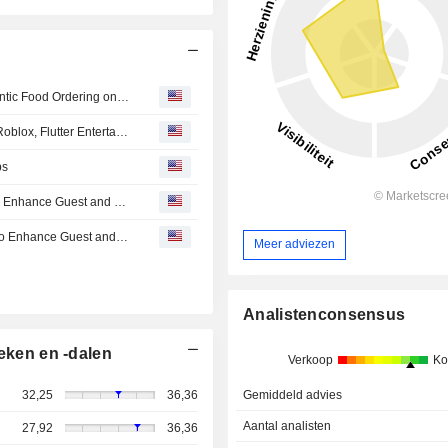
Toast, Inc. and Google Expand Integration to Enable Agentic Food Ordering on Google Maps
Analyst recommendations: AppLovin, Emerson Electric, Roblox, Flutter Entertainment, HubSpot...
ps
BWH Hotels Endorses Toast as Point-Of-Sale Provider to Enhance Guest and Hotel Experiences Across North America
BWH® Hotels Names Toast an Endorsed POS Provider to Enhance Guest and Hotel Experiences Across North America
Meer adviezen
Analistenconsensus
eken en -dalen
Verkoop
Ko
Gemiddeld advies
32,25
36,36
Aantal analisten
27,92
36,36