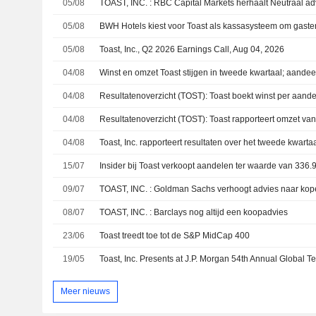
05/08
TOAST, INC. : RBC Capital Markets herhaalt Neutraal ad
05/08
05/08
Toast, Inc., Q2 2026 Earnings Call, Aug 04, 2026
04/08
Winst en omzet Toast stijgen in tweede kwartaal; aande
04/08
04/08
04/08
15/07
09/07
TOAST, INC. : Goldman Sachs verhoogt advies naar ko
08/07
TOAST, INC. : Barclays nog altijd een koopadvies
23/06
Toast treedt toe tot de S&P MidCap 400
19/05
Meer nieuws