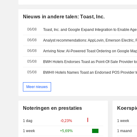
Nieuws in andere talen: Toast, Inc.
06/08
06/08
06/08
Arriving Now: AI-Powered Toast Ordering on Google Ma
05/08
05/08
Meer nieuws
Noteringen en prestaties
Koerspi
1 dag
-0,23%
1 week
1 week
+5,69%
1 maand