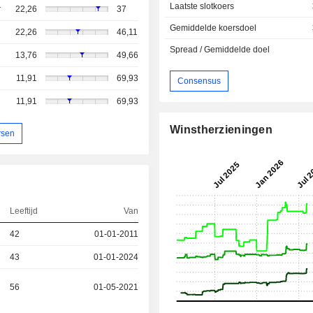
Laatste slotkoers
r
22,26
37
Gemiddelde koersdoel
22,26
46,11
Spread / Gemiddelde doel
13,76
49,66
11,91
69,93
Consensus
11,91
69,93
Winstherzieningen
rsen
Leeftijd
Van
42
01-01-2011
43
01-01-2024
56
01-05-2021