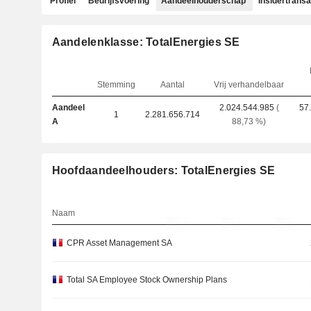
Profiel
Bedrijfsvoering
Aandeelhouderschap
Insidertransa
Aandelenklasse: TotalEnergies SE
Stemming
Aantal
Vrij verhandelbaar
Aandeel
2.024.544.985
(
57
1
2.281.656.714
A
88,73 %)
Hoofdaandeelhouders: TotalEnergies SE
Naam
CPR Asset Management SA
Total SA Employee Stock Ownership Plans