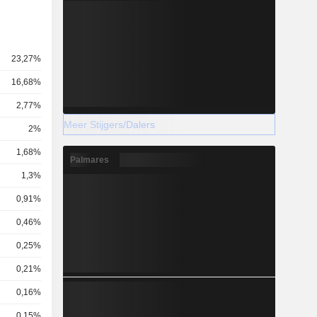
23,27%
16,68%
2,77%
Meer Stijgers/Dalers
2%
1,68%
Palmares
1,3%
0,91%
0,46%
0,25%
0,21%
0,16%
0,15%