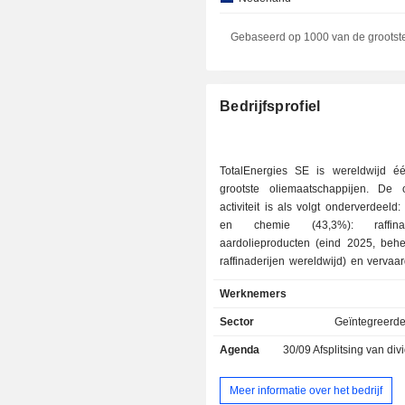
Spanje
Gebaseerd op 1000 van de grootst
Australië
Denemarken
Bedrijfsprofiel
Zuid-Korea
Singapore
TotalEnergies SE is wereldwijd 
Oostenrijk
grootste oliemaatschappijen. De
activiteit is als volgt onderverdeeld: - raffinag
Cyprus
en chemie (43,3%): raffi
Natuurlijke personen
aardolieproducten (eind 2025, beh
raffinaderijen wereldwijd) en vervaa
Zuid-Afrika
basischemie (olefines, aromaten, pol
Werknemers
Finland
bemestingsmiddelen, enz.) en speci
(rubber, harsen, kleefmiddelen, 
Sector
Geïntegreerde
Hongkong
concern houdt zich ook bezi
Agenda
30/09
Afsplitsing van dividen
verhandeling en het maritieme tra
Saoedi-Arabië
ruwe aardolie en aardolieproducten; - distributie
Japan
van aardolieproducten (39,1%): 
Meer informatie over het bedrijf