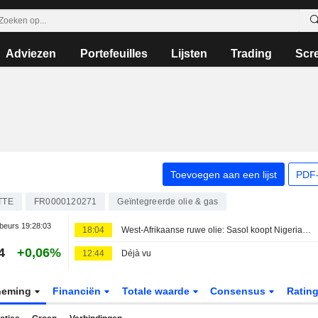
Adviezen
Portefeuilles
Lijsten
Trading
Scr
Toevoegen aan een lijst
PDF-
TTE
FR0000120271
Geïntegreerde olie & gas
beurs
19:28:03
18:04
West-Afrikaanse ruwe olie: Sasol koopt Nigeriaanse olie
4
+0,06%
12:44
Déjà vu
neming
Financiën
Totale waarde
Consensus
Ratin