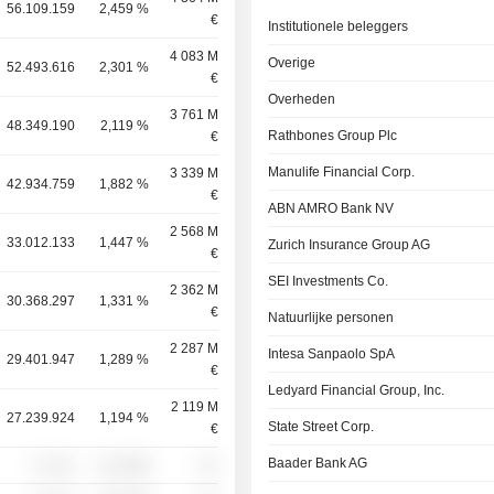
56.109.159
2,459 %
€
Institutionele beleggers
4 083 M
Overige
52.493.616
2,301 %
€
Overheden
3 761 M
48.349.190
2,119 %
Rathbones Group Plc
€
Manulife Financial Corp.
3 339 M
42.934.759
1,882 %
€
ABN AMRO Bank NV
2 568 M
33.012.133
1,447 %
Zurich Insurance Group AG
€
SEI Investments Co.
2 362 M
30.368.297
1,331 %
€
Natuurlijke personen
2 287 M
Intesa Sanpaolo SpA
29.401.947
1,289 %
€
Ledyard Financial Group, Inc.
2 119 M
27.239.924
1,194 %
State Street Corp.
€
Baader Bank AG
░ ░░░
░░░░%
░░