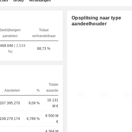
cties
Groep
Verbindingen
Opsplitsing naar type
aandeelhouder
Bedrijfseigen
Totaal
aandelen
verhandelbaar
.468.046
( 2,519
88,73 %
%)
Totale
Aandelen
%
waarde
16 131
207.395.270
9,09 %
M €
8 500 M
109.279.174
4,789 %
€
4 364 M