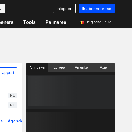
Inloggen
Ik abonneer me
eeners
Tools
Palmares
Belgische Editie
Indexen
Europa
Amerika
Azië
rapport
RE
RE
gs
Agenda
Sector
Derivaten
ETF's