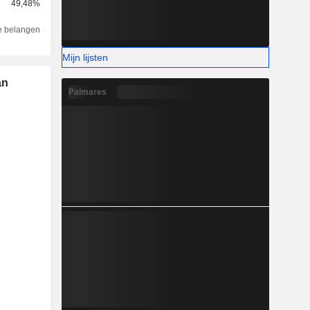
49,48%
e belangen
Mijn lijsten
an
Palmares