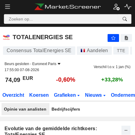
TOTALENERGIES SE
74,09
€
-0,60%
TOTALENERGIES SE
Consensus TotalEnergies SE
Aandelen
TTE
Beurs gesloten -
Euronext Paris
Verschil t.o.v. 1 jan (%)
17:55:00 07-08-2026
EUR
-0,60%
74,09
+33,28%
Overzicht
Koersen
Grafieken
Nieuws
Ondernem
Opinie van analisten
Bedrijfscijfers
Evolutie van de gemiddelde richtkoers:
TotalEnergies SE