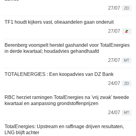
27/07
ZD
TF1 houdt kijkers vast, olieaandelen gaan onderuit
27/07
Berenberg voorspelt herstel gashandel voor TotalEnergies
in derde kwartaal; houdadvies gehandhaafd
27/07
MT
TOTALENERGIES : Een koopadvies van DZ Bank
24/07
ZD
RBC herziet ramingen TotalEnergies na 'vrij zwak' tweede
kwartaal en aanpassing grondstoffenprijzen
24/07
MT
TotalEnergies: Upstream en raffinage drijven resultaten,
LNG blijft achter