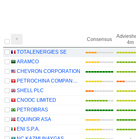
Adviesher
Consensus
4m
TOTALENERGIES SE
ARAMCO
CHEVRON CORPORATION
PETROCHINA COMPANY LIMITED
SHELL PLC
CNOOC LIMITED
PETROBRAS
EQUINOR ASA
ENI S.P.A.
NC KAZMUNAYGAS
-