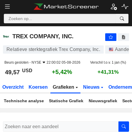
TREX COMPANY, INC.
49,57
$
+5,42%
TREX COMPANY, INC.
Relatieve sterktegrafiek Trex Company, Inc.
Aandel
Beurs gesloten -
NYSE
22:00:02 05-08-2026
Verschil t.o.v. 1 jan (%)
USD
+5,42%
49,57
+41,31%
Overzicht
Koersen
Grafieken
Nieuws
Ondernem
Technische analyse
Statische Grafiek
Nieuwsgrafiek
Sect