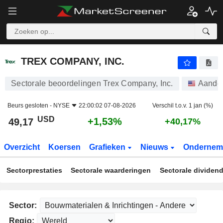
TREX COMPANY, INC.
49,17
$
+1,53%
TREX COMPANY, INC.
Sectorale beoordelingen Trex Company, Inc.
Aande
Beurs gesloten -
NYSE
22:00:02 07-08-2026
Verschil t.o.v. 1 jan (%)
USD
+1,53%
49,17
+40,17%
Overzicht
Koersen
Grafieken
Nieuws
Ondernem
Sectorprestaties
Sectorale waarderingen
Sectorale dividen
Sector:
Regio: