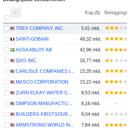
Kap.($)
Beleggings
TREX COMPANY, INC.
5,01 mld.
SAINT-GOBAIN
48,32 mld.
ASSA ABLOY AB
42,96 mld.
QXO, INC.
16,77 mld.
CARLISLE COMPANIES INCORPORATED
15,35 mld.
MASCO CORPORATION
15,22 mld.
ZURN ELKAY WATER SOLUTIONS CORPORATION
8,53 mld.
SIMPSON MANUFACTURING CO., INC.
8,16 mld.
-
BUILDERS FIRSTSOURCE, INC.
8,04 mld.
ARMSTRONG WORLD INDUSTRIES, INC.
7,84 mld.