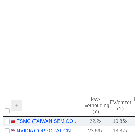
k/w-
B
EV/omzet
verhouding
/
(Y)
(Y)
TSMC (TAIWAN SEMICONDUCTOR MANUFACTURING COMPANY)
22.2x
10.85x
NVIDIA CORPORATION
23.69x
13.37x