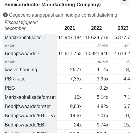
Semiconductor Manufacturing Company)
Gegevens aangepast aan huidige consolidatiekring
Fiscaal tijdperk:
2021
2022
2023
december
1
Marktkapitalisatie
15.947.184
11.629.776
15.377.71
Variatie
-
-27,07%
32,2
1
Bedrijfswaarde
15.611.753
10.921.940
14.613.26
Variatie
-
-30,04%
33,
k/w-verhouding
26,7x
11,4x
18,3
PBR-ratio
7,35x
3,95x
4,45
PEG
-
0,2x
-1
Marktkapitalisatie/omzet
10x
5,14x
7,11
Bedrijfswaarde/omzet
9,83x
4,82x
6,76
Bedrijfswaarde/EBITDA
14,6x
7,01x
10,1
Bedrijfswaarde/EBIT
24x
9,74x
15,9