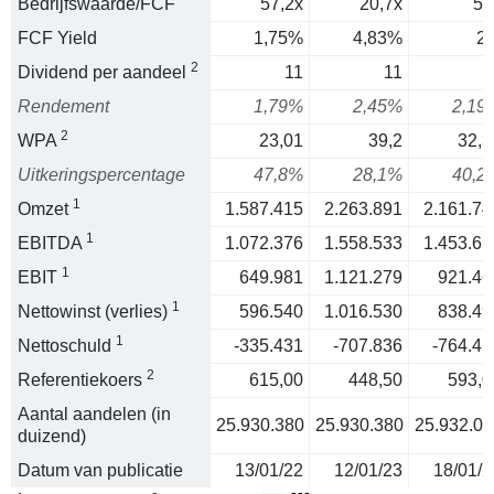
Bedrijfswaarde/FCF
57,2x
20,7x
50
FCF Yield
1,75%
4,83%
2
2
Dividend per aandeel
11
11
1
Rendement
1,79%
2,45%
2,19
2
WPA
23,01
39,2
32,3
Uitkeringspercentage
47,8%
28,1%
40,2
1
Omzet
1.587.415
2.263.891
2.161.74
1
EBITDA
1.072.376
1.558.533
1.453.65
1
EBIT
649.981
1.121.279
921.46
1
Nettowinst (verlies)
596.540
1.016.530
838.49
1
Nettoschuld
-335.431
-707.836
-764.45
2
Referentiekoers
615,00
448,50
593,0
Aantal aandelen (in
25.930.380
25.930.380
25.932.07
duizend)
Datum van publicatie
13/01/22
12/01/23
18/01/2