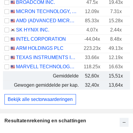
BROADCOM INC.
47.5x
19.43x
MICRON TECHNOLOGY, INC.
12.09x
7.31x
AMD (ADVANCED MICRO DEVICES)
85.33x
15.28x
SK HYNIX INC.
4.07x
2.44x
INTEL CORPORATION
-44.04x
8.48x
ARM HOLDINGS PLC
223.23x
49.13x
TEXAS INSTRUMENTS INCORPORATED
33.66x
12.19x
MARVELL TECHNOLOGY GROUP LTD
118.25x
16.63x
Gemiddelde
52,60x
15,51x
Gewogen gemiddelde per kap.
32,40x
13,64x
Bekijk alle sectorwaarderingen
Resultatenrekening en schattingen