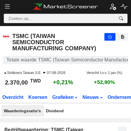
TSMC (TAIWAN SEMICONDUCTOR MANUFACTURING COMPANY)
2.370,00
NT$
+0,21%
TSMC (TAIWAN
SEMICONDUCTOR
MANUFACTURING COMPANY)
Totale waarde TSMC (Taiwan Semiconductor Manufactur
Slotkoers
Taiwan S.E.
07-08-2026
Verschil t.o.v. 1 jan (%)
TWD
+0,21%
2.370,00
+52,90%
Overzicht
Koersen
Grafieken
Nieuws
Ondernem
Waarderingsratio's
Dividend
Bedrijfswaardering: TSMC (Taiwan