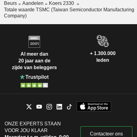
Beurs
Aandelen
Koers 2330
Totale waarde TSMC (Taiwan Semiconductor Manufacturing
Company)
+ 1.300.000
Al meer dan
leden
20 jaar aan de
zijde van beleggers
ONZE EXPERTS STAAN
VOOR JOU KLAAR
Contacteer ons