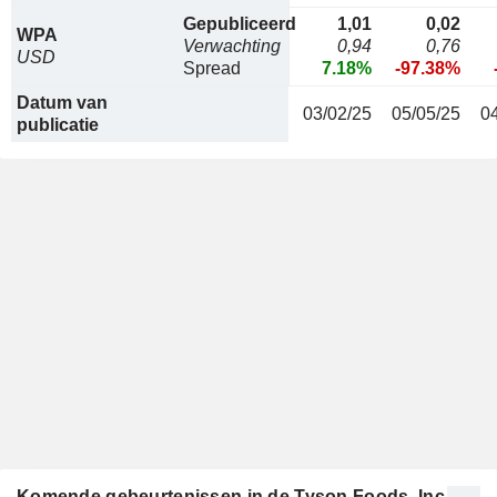
Gepubliceerd
1,01
0,02
WPA
Verwachting
0,94
0,76
USD
Spread
7.18%
-97.38%
Datum van
03/02/25
05/05/25
0
publicatie
Komende gebeurtenissen in de Tyson Foods, Inc.