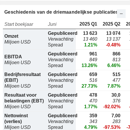
Geschiedenis van de driemaandelijkse publicaties
2025 Q1
2025 Q2
2
Start boekjaar
Juni
Gepubliceerd
13 623
13 074
Omzet
Verwachting
13 460
13 137
Miljoen USD
Spread
1.21%
-0.48%
Gepubliceerd
961
866
EBITDA
Verwachting
849
813
Miljoen USD
Spread
13.26%
6.46%
Bedrijfsresultaat
Gepubliceerd
659
515
(EBIT)
Verwachting
516
477
Miljoen USD
Spread
27.73%
7.87%
Resultaat voor
Gepubliceerd
478
30,0
belastingen (EBT)
Verwachting
470
376
Miljoen USD
Spread
1.77%
-92.02%
Nettowinst
Gepubliceerd
359
7,00
(verlies)
Verwachting
343
283
Miljoen USD
Spread
4.79%
-97.53%
-