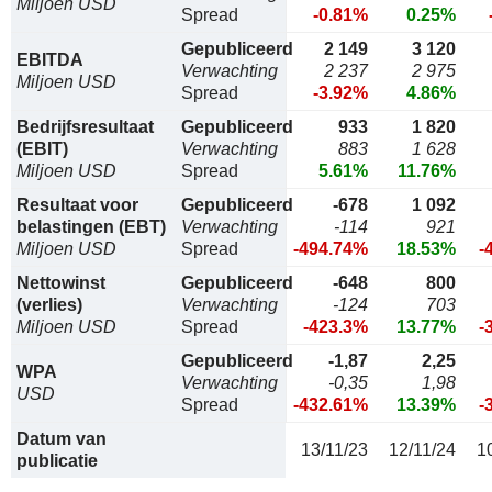
Miljoen USD
Spread
-0.81%
0.25%
Gepubliceerd
2 149
3 120
EBITDA
Verwachting
2 237
2 975
Miljoen USD
Spread
-3.92%
4.86%
Bedrijfsresultaat
Gepubliceerd
933
1 820
(EBIT)
Verwachting
883
1 628
Miljoen USD
Spread
5.61%
11.76%
Resultaat voor
Gepubliceerd
-678
1 092
belastingen (EBT)
Verwachting
-114
921
Miljoen USD
Spread
-494.74%
18.53%
-
Nettowinst
Gepubliceerd
-648
800
(verlies)
Verwachting
-124
703
Miljoen USD
Spread
-423.3%
13.77%
-
Gepubliceerd
-1,87
2,25
WPA
Verwachting
-0,35
1,98
USD
Spread
-432.61%
13.39%
-
Datum van
13/11/23
12/11/24
1
publicatie