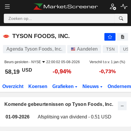
TYSON FOODS, INC.
TYSON FOODS, INC.
Agenda Tyson Foods, Inc.
Aandelen
TSN
US9
Beurs gesloten -
NYSE
22:00:02 05-08-2026
Verschil t.o.v. 1 jan (%)
USD
-0,94%
58,19
-0,73%
Overzicht
Koersen
Grafieken
Nieuws
Ondernem
Komende gebeurtenissen op Tyson Foods, Inc.
01-09-2026
Afsplitsing van dividend - 0.51 USD