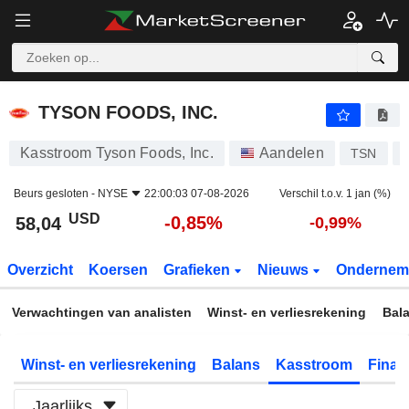
TYSON FOODS, INC.
58,04
$
-0,85%
TYSON FOODS, INC.
Kasstroom Tyson Foods, Inc.
Aandelen
TSN
Beurs gesloten -
NYSE
22:00:03 07-08-2026
Verschil t.o.v. 1 jan (%)
USD
-0,85%
58,04
-0,99%
Overzicht
Koersen
Grafieken
Nieuws
Ondernem
Verwachtingen van analisten
Winst- en verliesrekening
Bal
Winst- en verliesrekening
Balans
Kasstroom
Financ
Jaarlijks