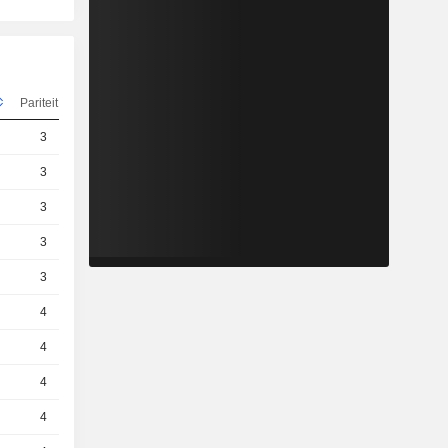
Pariteit
Koers
3
6.5 / 6.52
3
2.66 / 1.62
3
5.5 / 5.52
3
5.83 / 5.85
3
4.52 / 4.59
4
2 / 2.02
4
4.13 / 4.15
4
2.45 / 2.47
4
4.38 / 4.4