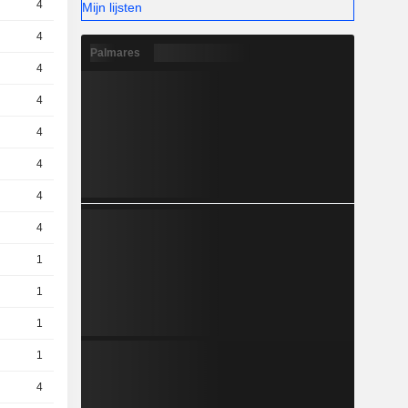
4
4.27 / 4.29
Mijn lijsten
4
4.04 / 4.06
Palmares
4
2.43 / 2.44
4
2.62 / 2.63
4
3.61 / 3.63
4
2.8 / 2.81
4
1.79 / 1.8
4
3.82 / 3.84
1
14,58
EUR
1
5,180
EUR
1
0,1200
EUR
1
19,83
EUR
4
1.51 / 1.52