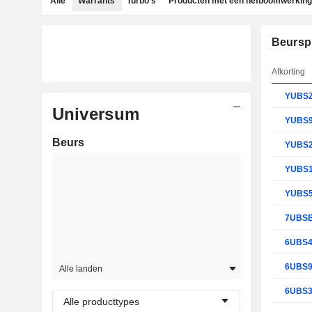
Alle
Warrants
Turbo's
Producten met een hefboomwerking
Beursp
Afkorting
YUBS
Universum
YUBS
Beurs
YUBS
YUBS
YUBS
7UBS
6UBS
6UBS
Alle landen
6UBS
Alle producttypes