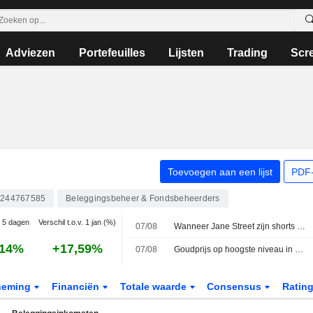
Adviezen
Portefeuilles
Lijsten
Trading
Scr
Toevoegen aan een lijst
PDF-
244767585
Beleggingsbeheer & Fondsbeheerders
e 5 dagen
Verschil t.o.v. 1 jan (%)
07/08
Wanneer Jane Street zijn shorts op Sivers Semiconductors opdoekt
,14%
+17,59%
07/08
Goudprijs op hoogste niveau in zeven weken nadat zwakke Amerikaanse banencijfers hoop op renteverhoging temperen
neming
Financiën
Totale waarde
Consensus
Ratin