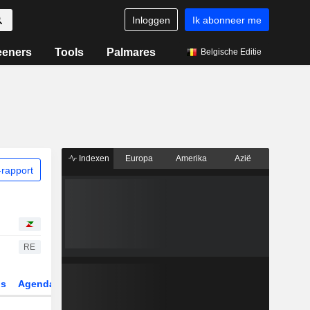
Inloggen
Ik abonneer me
eeners
Tools
Palmares
Belgische Editie
Indexen
Europa
Amerika
Azië
rapport
RE
gs
Agenda
Sector
Derivaten
ETF's