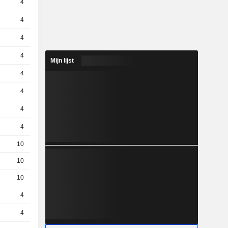
4
3.4 / 3.42
4
1.58 / 1.59
4
2.22 / 2.24
4
3.64 / 3.66
Mijn lijst
4
3.89 / 3.91
4
2.92 / 2.94
4
4.63 / 4.65
4
1.21 / 1.22
10
0,5000
EUR
10
1,430
EUR
10
0,9400
EUR
4
3.19 / 3.21
4
2.1 / 2.11