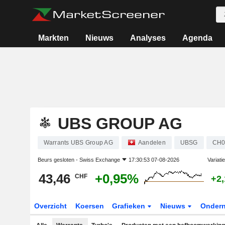
Markten
Nieuws
Analyses
Agenda
UBS GROUP AG
Warrants UBS Group AG
Aandelen
UBSG
CH0
Beurs gesloten -
Swiss Exchange
17:30:53 07-08-2026
Variati
43,46
+0,95%
CHF
+2
Overzicht
Koersen
Grafieken
Nieuws
Onder