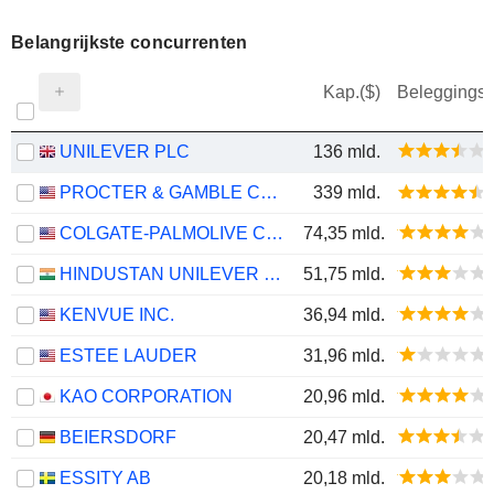
Belangrijkste concurrenten
Kap.($)
Beleggings
UNILEVER PLC
136 mld.
PROCTER & GAMBLE COMPANY
339 mld.
COLGATE-PALMOLIVE COMPANY
74,35 mld.
HINDUSTAN UNILEVER LIMITED
51,75 mld.
KENVUE INC.
36,94 mld.
ESTEE LAUDER
31,96 mld.
KAO CORPORATION
20,96 mld.
BEIERSDORF
20,47 mld.
ESSITY AB
20,18 mld.