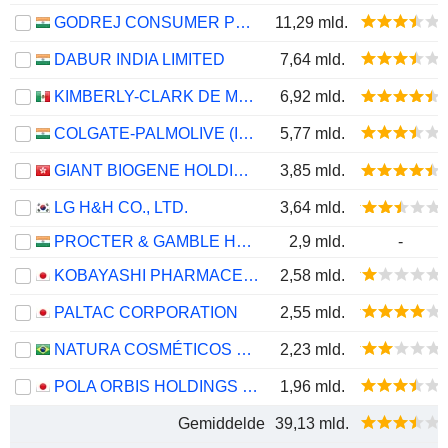
GODREJ CONSUMER PRODUCTS LIMITED
11,29 mld.
DABUR INDIA LIMITED
7,64 mld.
KIMBERLY-CLARK DE MÉXICO, S. A. B. DE C. V.
6,92 mld.
COLGATE-PALMOLIVE (INDIA) LIMITED
5,77 mld.
GIANT BIOGENE HOLDING CO., LTD.
3,85 mld.
LG H&H CO., LTD.
3,64 mld.
PROCTER & GAMBLE HYGIENE AND HEALTH CARE LIMITED
2,9 mld.
-
KOBAYASHI PHARMACEUTICAL CO., LTD.
2,58 mld.
PALTAC CORPORATION
2,55 mld.
NATURA COSMÉTICOS S.A.
2,23 mld.
POLA ORBIS HOLDINGS INC.
1,96 mld.
Gemiddelde
39,13 mld.