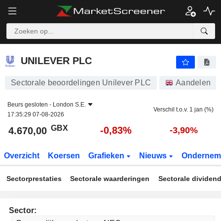
UNILEVER PLC
4.670,00
p
-0,83%
UNILEVER PLC
Sectorale beoordelingen Unilever PLC
Aandelen
Beurs gesloten -
London S.E.
Verschil t.o.v. 1 jan (%)
17:35:29 07-08-2026
GBX
-0,83%
4.670,00
-3,90%
Overzicht
Koersen
Grafieken
Nieuws
Ondernem
Sectorprestaties
Sectorale waarderingen
Sectorale dividen
Sector: