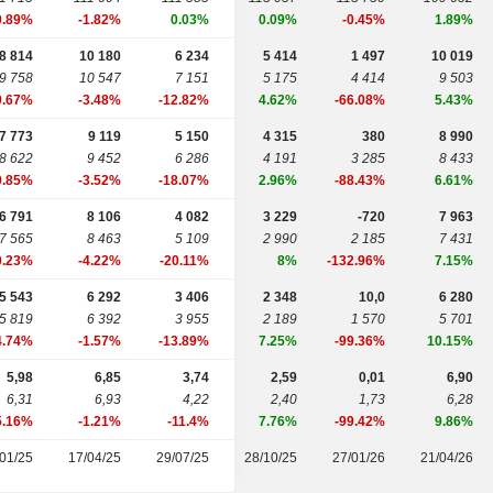
0.89%
-1.82%
0.03%
0.09%
-0.45%
1.89%
8 814
10 180
6 234
5 414
1 497
10 019
9 758
10 547
7 151
5 175
4 414
9 503
9.67%
-3.48%
-12.82%
4.62%
-66.08%
5.43%
7 773
9 119
5 150
4 315
380
8 990
8 622
9 452
6 286
4 191
3 285
8 433
9.85%
-3.52%
-18.07%
2.96%
-88.43%
6.61%
6 791
8 106
4 082
3 229
-720
7 963
7 565
8 463
5 109
2 990
2 185
7 431
0.23%
-4.22%
-20.11%
8%
-132.96%
7.15%
5 543
6 292
3 406
2 348
10,0
6 280
5 819
6 392
3 955
2 189
1 570
5 701
4.74%
-1.57%
-13.89%
7.25%
-99.36%
10.15%
5,98
6,85
3,74
2,59
0,01
6,90
6,31
6,93
4,22
2,40
1,73
6,28
5.16%
-1.21%
-11.4%
7.76%
-99.42%
9.86%
01/25
17/04/25
29/07/25
28/10/25
27/01/26
21/04/26