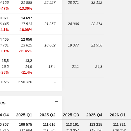
4 156
21 888
25 527
28 071
32 152
5.47%
-13.36%
0 071
14 697
6 445
17 513
21 357
24 906
28 374
24.1%
-16.08%
4 405
12 056
4 701
13 615
16 682
19 377
21 958
2.01%
-11.45%
15,5
13,2
16,5
14,9
18,4
21,1
24,3
5.85%
-11.4%
01/25
27/01/26
-
ies
4 Q4
2025 Q1
2025 Q2
2025 Q3
2025 Q4
2026 Q1
0 807
109 575
111 616
113 161
113 215
111 721
1 715
111 604
111 585
113 057
113 730
109 652