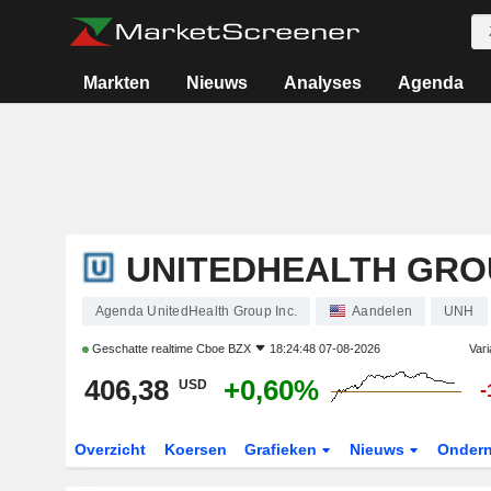
Markten
Nieuws
Analyses
Agenda
UNITEDHEALTH GROU
Agenda UnitedHealth Group Inc.
Aandelen
UNH
Geschatte realtime
Cboe BZX
18:24:48 07-08-2026
Vari
406,38
+0,60%
USD
-
Overzicht
Koersen
Grafieken
Nieuws
Onder