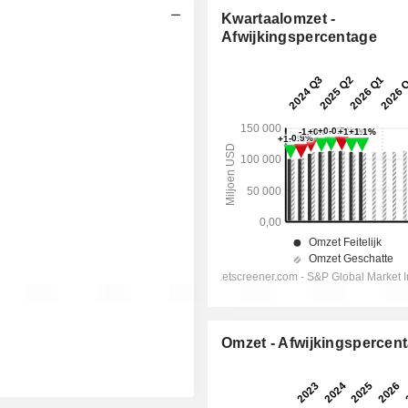
Kwartaalomzet -
Afwijkingspercentage
Omzet - Afwijkingspercen