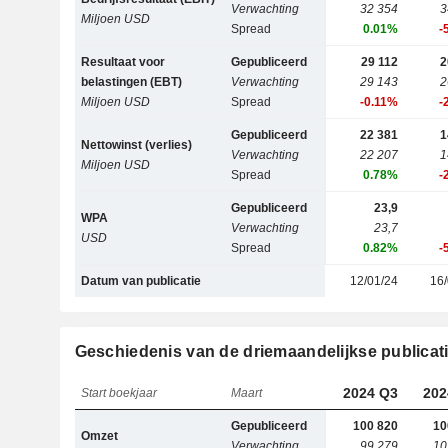
Verwachting
32 354
3
Miljoen USD
Spread
0.01%
-
Resultaat voor
Gepubliceerd
29 112
2
belastingen (EBT)
Verwachting
29 143
2
Miljoen USD
Spread
-0.11%
-
Gepubliceerd
22 381
1
Nettowinst (verlies)
Verwachting
22 207
1
Miljoen USD
Spread
0.78%
-
Gepubliceerd
23,9
WPA
Verwachting
23,7
USD
Spread
0.82%
-
Datum van publicatie
12/01/24
16/
Geschiedenis van de driemaandelijkse publicat
2024 Q3
202
Start boekjaar
Maart
Gepubliceerd
100 820
10
Omzet
Verwachting
99 279
10