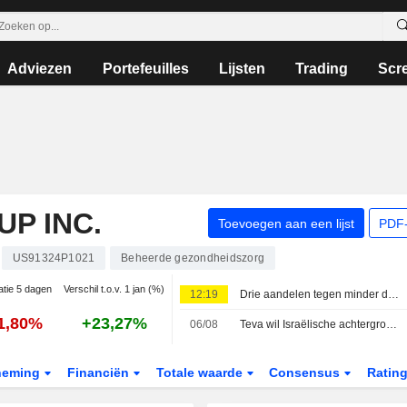
Adviezen
Portefeuilles
Lijsten
Trading
Scr
P INC.
Toevoegen aan een lijst
PDF-
US91324P1021
Beheerde gezondheidszorg
atie 5 dagen
Verschil t.o.v. 1 jan (%)
12:19
Drie aandelen tegen minder dan 5 keer de winst: koopje of valstrik?
1,80%
+23,27%
06/08
Teva wil Israëlische achtergrond buiten rechtszaal houden vanwege oorlog in Gaza
neming
Financiën
Totale waarde
Consensus
Ratin