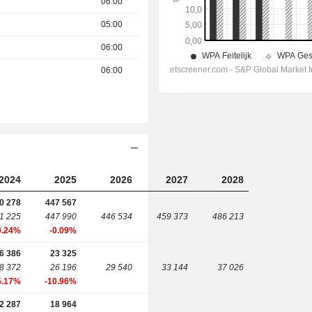
06:00
05:00
06:00
06:00
2024
2025
2026
2027
2028
0 278
447 567
1 225
447 990
446 534
459 373
486 213
0.24%
-0.09%
6 386
23 325
8 372
26 196
29 540
33 144
37 026
5.17%
-10.96%
2 287
18 964