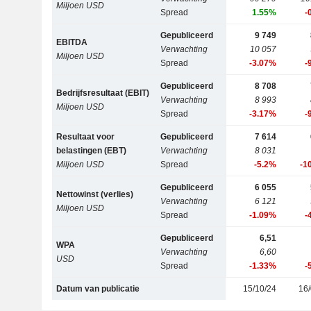
Miljoen USD
Spread
1.55%
-
Gepubliceerd
9 749
EBITDA
Verwachting
10 057
Miljoen USD
Spread
-3.07%
-
Gepubliceerd
8 708
Bedrijfsresultaat (EBIT)
Verwachting
8 993
Miljoen USD
Spread
-3.17%
-
Resultaat voor
Gepubliceerd
7 614
belastingen (EBT)
Verwachting
8 031
Miljoen USD
Spread
-5.2%
-1
Gepubliceerd
6 055
Nettowinst (verlies)
Verwachting
6 121
Miljoen USD
Spread
-1.09%
-
Gepubliceerd
6,51
WPA
Verwachting
6,60
USD
Spread
-1.33%
-
Datum van publicatie
15/10/24
16/