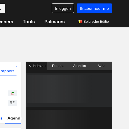
Inloggen
Ik abonneer me
eeners
Tools
Palmares
Belgische Editie
Indexen
Europa
Amerika
Azië
rapport
RE
gs
Agenda
Sector
Derivaten
ETF's