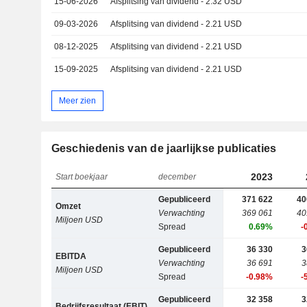
15-06-2026
Afsplitsing van dividend - 2.32 USD
09-03-2026
Afsplitsing van dividend - 2.21 USD
08-12-2025
Afsplitsing van dividend - 2.21 USD
15-09-2025
Afsplitsing van dividend - 2.21 USD
Meer zien
Geschiedenis van de jaarlijkse publicaties
2023
Start boekjaar
december
Gepubliceerd
371 622
40
Omzet
Verwachting
369 061
40
Miljoen USD
Spread
0.69%
-
Gepubliceerd
36 330
3
EBITDA
Verwachting
36 691
3
Miljoen USD
Spread
-0.98%
-
Gepubliceerd
32 358
3
Bedrijfsresultaat (EBIT)