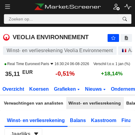
VEOLIA ENVIRONNEMENT
35,11
€
-0,51%
VEOLIA ENVIRONNEMENT
Winst- en verliesrekening Veolia Environnement
Aa
Real Time
Euronext Paris
16:30:24 06-08-2026
Verschil t.o.v. 1 jan (%)
EUR
-0,51%
35,11
+18,14%
Overzicht
Koersen
Grafieken
Nieuws
Ondernem
Verwachtingen van analisten
Winst- en verliesrekening
Bal
Winst- en verliesrekening
Balans
Kasstroom
Financ
Jaarlijks