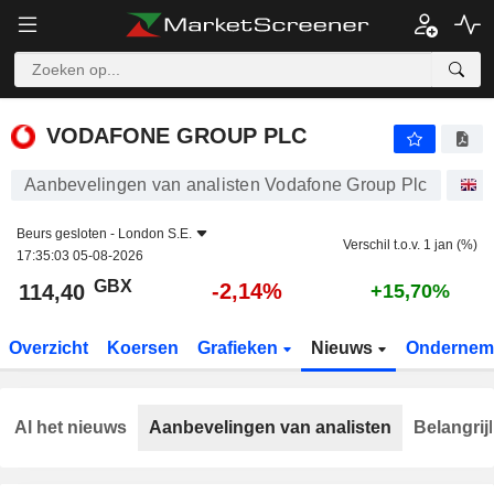
VODAFONE GROUP PLC
114,40
p
-2,14%
VODAFONE GROUP PLC
Aanbevelingen van analisten Vodafone Group Plc
A
Beurs gesloten -
London S.E.
Verschil t.o.v. 1 jan (%)
17:35:03 05-08-2026
GBX
-2,14%
114,40
+15,70%
Overzicht
Koersen
Grafieken
Nieuws
Ondernem
Al het nieuws
Aanbevelingen van analisten
Belangrij