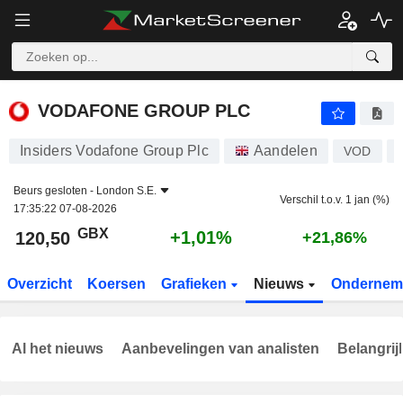
VODAFONE GROUP PLC
120,50
p
+1,01%
VODAFONE GROUP PLC
Insiders Vodafone Group Plc
Aandelen
VOD
Beurs gesloten -
London S.E.
Verschil t.o.v. 1 jan (%)
17:35:22 07-08-2026
GBX
+1,01%
120,50
+21,86%
Overzicht
Koersen
Grafieken
Nieuws
Ondernem
Al het nieuws
Aanbevelingen van analisten
Belangrij