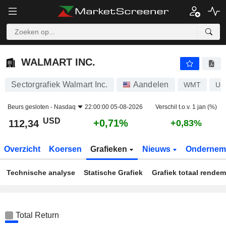
WALMART INC.
112,34
$
+0,71%
WALMART INC.
Sectorgrafiek Walmart Inc.
Aandelen
WMT
US
Beurs gesloten -
Nasdaq
22:00:00 05-08-2026
Verschil t.o.v. 1 jan (%)
USD
+0,71%
112,34
+0,83%
Overzicht
Koersen
Grafieken
Nieuws
Ondernem
Technische analyse
Statische Grafiek
Grafiek totaal rende
Total Return