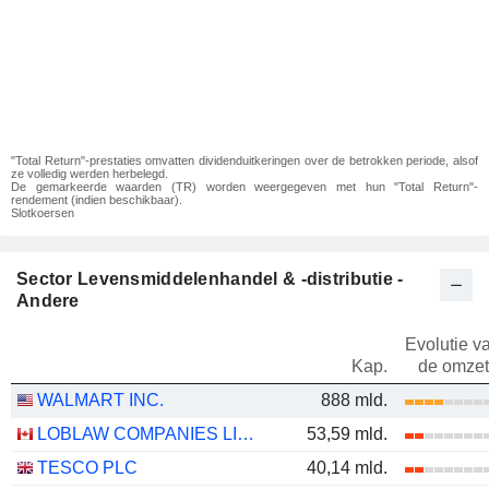
"Total Return"-prestaties omvatten dividenduitkeringen over de betrokken periode, alsof
ze volledig werden herbelegd.
De gemarkeerde waarden (TR) worden weergegeven met hun "Total Return"-
rendement (indien beschikbaar).
Slotkoersen
Sector Levensmiddelenhandel & -distributie -
Andere
Evolutie v
Kap.
de omzet
WALMART INC.
888 mld.
LOBLAW COMPANIES LIMITED
53,59 mld.
TESCO PLC
40,14 mld.