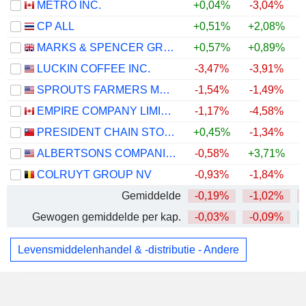
METRO INC.
+0,04%
-3,04%
CP ALL
+0,51%
+2,08%
MARKS & SPENCER GROUP PLC
+0,57%
+0,89%
LUCKIN COFFEE INC.
-3,47%
-3,91%
SPROUTS FARMERS MARKET, INC.
-1,54%
-1,49%
EMPIRE COMPANY LIMITED
-1,17%
-4,58%
PRESIDENT CHAIN STORE CORPORATION
+0,45%
-1,34%
ALBERTSONS COMPANIES, INC.
-0,58%
+3,71%
COLRUYT GROUP NV
-0,93%
-1,84%
Gemiddelde
-0,19%
-1,02%
Gewogen gemiddelde per kap.
-0,03%
-0,09%
Levensmiddelenhandel & -distributie - Andere