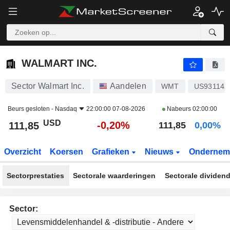
WALMART INC.
111,85
$
-0,20%
WALMART INC.
Sector Walmart Inc.
Aandelen
WMT
US931142
Beurs gesloten -
Nasdaq
22:00:00 07-08-2026
Nabeurs
02:00:00
USD
-0,20%
111,85
111,85
0,00%
Overzicht
Koersen
Grafieken
Nieuws
Ondernem
Sectorprestaties
Sectorale waarderingen
Sectorale dividen
Sector: