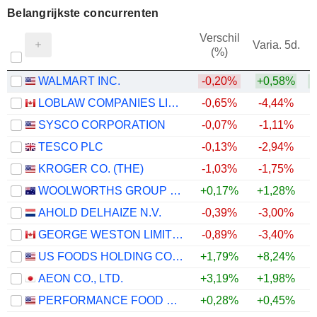
Belangrijkste concurrenten
Verschil
Varia. 5d.
(%)
1
WALMART INC.
-0,20%
+0,58%
LOBLAW COMPANIES LIMITED
-0,65%
-4,44%
SYSCO CORPORATION
-0,07%
-1,11%
TESCO PLC
-0,13%
-2,94%
KROGER CO. (THE)
-1,03%
-1,75%
WOOLWORTHS GROUP LIMITED
+0,17%
+1,28%
AHOLD DELHAIZE N.V.
-0,39%
-3,00%
GEORGE WESTON LIMITED
-0,89%
-3,40%
US FOODS HOLDING CORP.
+1,79%
+8,24%
AEON CO., LTD.
+3,19%
+1,98%
PERFORMANCE FOOD GROUP COMPANY
+0,28%
+0,45%