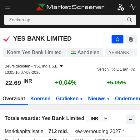
YES BANK LIMITED
22,69
₹
+0,04%
YES BANK LIMITED
Koers Yes Bank Limited
Aandelen
YESBANK
Beurs gesloten -
NSE India S.E.
Verschil t.o.v. 1 jan (%)
13:05:10 07-08-2026
INR
+0,04%
22,69
+5,05%
Overzicht
Koersen
Grafieken
Nieuws
Ondernem
Totale waarde: Yes Bank Limited
Marktkapitalisatie
712 mld.
k/w-verhouding 2027 *