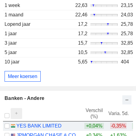
1 week
22,63
23,15
1 maand
22,46
24,03
Lopend jaar
17,2
25,78
1 jaar
17,2
25,78
3 jaar
15,7
32,85
5 jaar
10,5
32,85
10 jaar
5,65
404
Meer koersen
Banken - Andere
Verschil
Varia. 5d.
V
(%)
YES BANK LIMITED
+0,04%
-0,35%
+
JPMORGAN CHASE & CO.
+0,34%
+1,63%
+