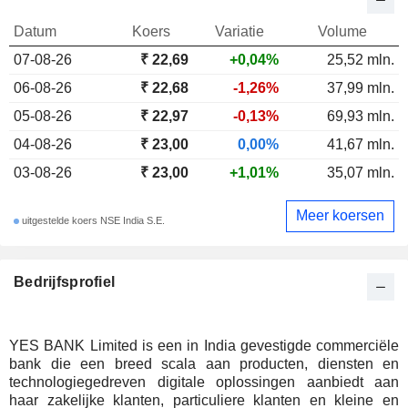
Datum
Koers
Variatie
Volume
07-08-26
₹ 22,69
+0,04%
25,52 mln.
06-08-26
₹ 22,68
-1,26%
37,99 mln.
05-08-26
₹ 22,97
-0,13%
69,93 mln.
04-08-26
₹ 23,00
0,00%
41,67 mln.
03-08-26
₹ 23,00
+1,01%
35,07 mln.
Meer koersen
uitgestelde koers NSE India S.E.
Bedrijfsprofiel
YES BANK Limited is een in India gevestigde commerciële
bank die een breed scala aan producten, diensten en
technologiegedreven digitale oplossingen aanbiedt aan
haar zakelijke klanten, particuliere klanten en kleine en