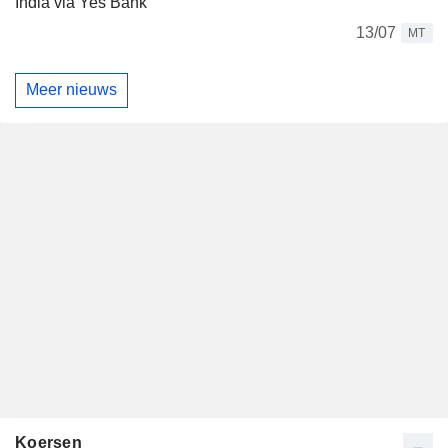
India via Yes Bank
13/07
MT
Meer nieuws
Koersen