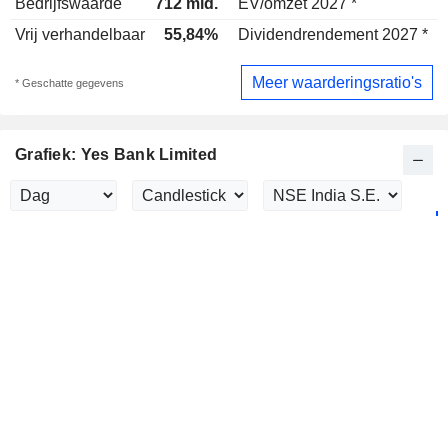
Bedrijfswaarde
712 mld.
EV/omzet 2027 *
Vrij verhandelbaar
55,84%
Dividendrendement 2027 *
0
Meer waarderingsratio's
* Geschatte gegevens
Grafiek: Yes Bank Limited