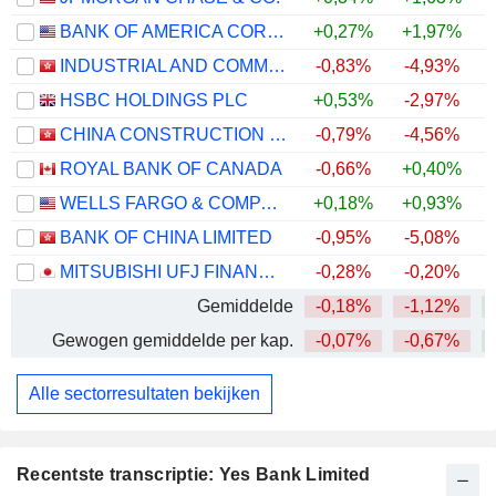
BANK OF AMERICA CORPORATION
+0,27%
+1,97%
+
INDUSTRIAL AND COMMERCIAL BANK OF CHINA LIMITED
-0,83%
-4,93%
+
HSBC HOLDINGS PLC
+0,53%
-2,97%
+
CHINA CONSTRUCTION BANK CORPORATION
-0,79%
-4,56%
ROYAL BANK OF CANADA
-0,66%
+0,40%
+
WELLS FARGO & COMPANY
+0,18%
+0,93%
+
BANK OF CHINA LIMITED
-0,95%
-5,08%
+
MITSUBISHI UFJ FINANCIAL GROUP, INC.
-0,28%
-0,20%
+
Gemiddelde
-0,18%
-1,12%
+
Gewogen gemiddelde per kap.
-0,07%
-0,67%
+
Alle sectorresultaten bekijken
Recentste transcriptie: Yes Bank Limited