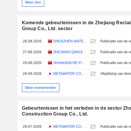
Meer zien
Komende gebeurtenissen in de Zhejiang Recla
Group Co., Ltd. sector
26-08-2026
SHENZHEN WATER PLANNING & DESIGN INSTITUTE CO., LTD.
27-08-2026
ZHEJIANG QIANJIANG BIOCHEMICAL CO., LTD
29-08-2026
SHANGHAI RE·FINE ENVIRONMENT SCI-TECH LTD.
29-09-2026
METAWATER CO., LTD.
Afsplitsing van div
Meer evenementen
Gebeurtenissen in het verleden in de sector Zh
Construction Group Co., Ltd.
29-07-2026
METAWATER CO., LTD.