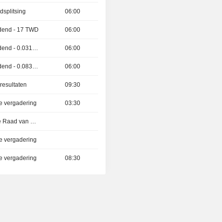
dsplitsing
06:00
vidend - 17 TWD
06:00
Afsplitsing van dividend - 0.031 CNY
06:00
Afsplitsing van dividend - 0.083 CNY
06:00
resultaten
09:30
e vergadering
03:30
Vergadering van de Raad van Bestuur
e vergadering
e vergadering
08:30