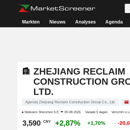
Markten
Nieuws
Analyses
Agenda
ZHEJIANG RECLAIM
CONSTRUCTION GRO
LTD.
Agenda Zhejiang Reclaim Construction Group Co., Ltd.
Slotkoers
Shenzhen S.E.
05-08-2026
Variatie 5 dagen
Verschil t.o.v
3,590
+2,87%
CNY
+1,70%
-20,