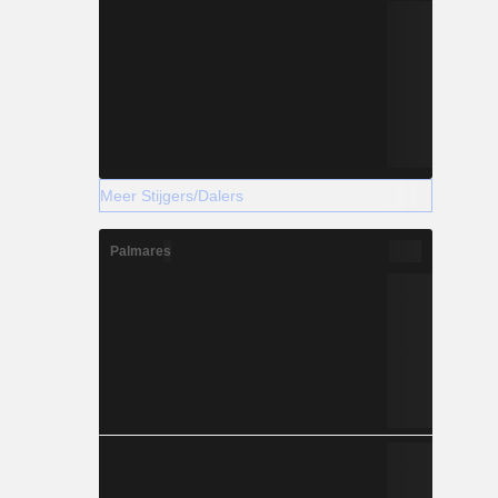
Meer Stijgers/Dalers
Palmares