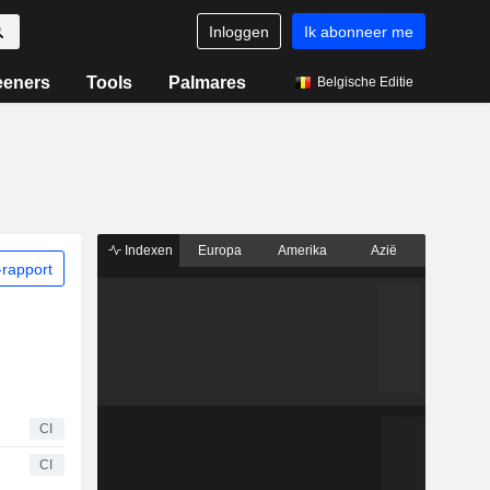
Inloggen
Ik abonneer me
eeners
Tools
Palmares
Belgische Editie
Indexen
Europa
Amerika
Azië
rapport
CI
CI