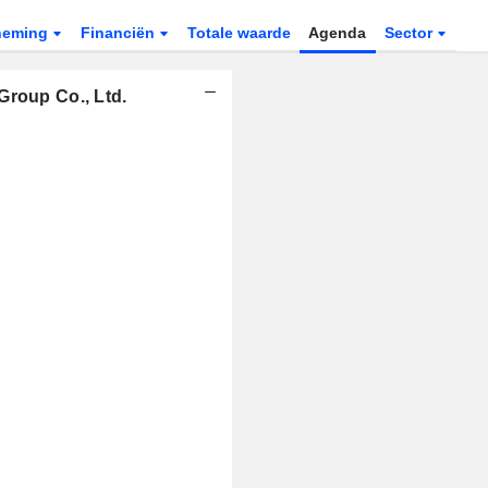
neming
Financiën
Totale waarde
Agenda
Sector
Group Co., Ltd.