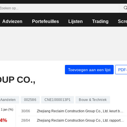
Adviezen
Portefeuilles
Lijsten
Trading
Scr
Toevoegen aan een lijst
PDF-
UP CO.,
Aandelen
002586
CNE1000013P1
Bouw & Techniek
. 1 jan (%)
30/06
Zhejiang Reclaim Construction Group Co., Ltd. keurt benoeming van Han Jianping tot niet-onafhankelijk bestuurder goed
04%
28/04
Zhejiang Reclaim Construction Group Co., Ltd. rapporteert resultaten over het eerste kwartaal eindigend op 31 maart 2026