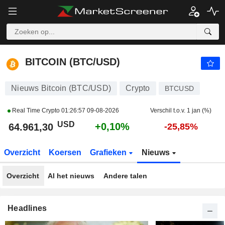
BITCOIN (BTC/USD)
64.961,30
$
+0,10%
BITCOIN (BTC/USD)
Nieuws Bitcoin (BTC/USD)
Crypto
BTCUSD
Real Time Crypto
01:26:57 09-08-2026
Verschil t.o.v. 1 jan (%)
USD
+0,10%
64.961,30
-25,85%
Overzicht
Koersen
Grafieken
Nieuws
Overzicht
Al het nieuws
Andere talen
Headlines