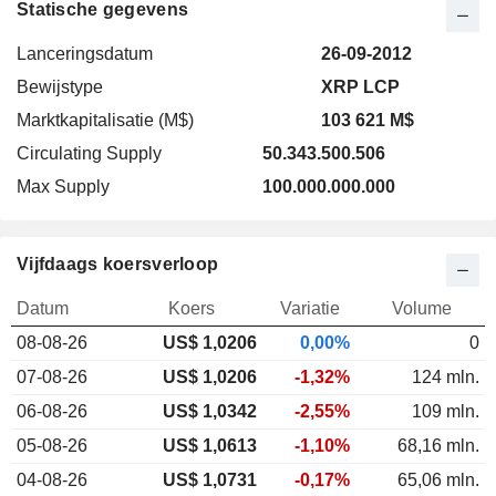
Statische gegevens
Lanceringsdatum
26-09-2012
Bewijstype
XRP LCP
Marktkapitalisatie (M$)
103 621 M$
Circulating Supply
50.343.500.506
Max Supply
100.000.000.000
Vijfdaags koersverloop
Datum
Koers
Variatie
Volume
08-08-26
US$
1,020
6
0,00%
0
07-08-26
US$ 1,0206
-1,32%
124 mln.
06-08-26
US$ 1,0342
-2,55%
109 mln.
05-08-26
US$ 1,0613
-1,10%
68,16 mln.
04-08-26
US$ 1,0731
-0,17%
65,06 mln.