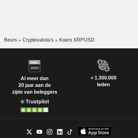
Agricole en HSBC..... Maar, zoals hierboven vermeld, vanuit
het oogpunt van decentralisatie krijgt het een slechte pers. In
feite mogen maar heel weinig validators werken omdat
Ripple hen uitkiest.
Beurs
Cryptovaluta's
Koers XRPUSD
+ 1.300.000
Al meer dan
leden
20 jaar aan de
zijde van beleggers