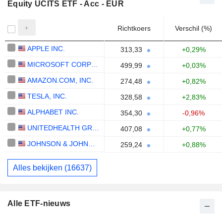
Equity UCITS ETF - Acc - EUR
Richtkoers
Verschil (%)
APPLE INC.
313,33
+0,29%
MICROSOFT CORPORATION
499,99
+0,03%
AMAZON.COM, INC.
274,48
+0,82%
TESLA, INC.
328,58
+2,83%
ALPHABET INC.
354,30
-0,96%
UNITEDHEALTH GROUP INC.
407,08
+0,77%
JOHNSON & JOHNSON
259,24
+0,88%
Alles bekijken (16637)
Alle ETF-nieuws