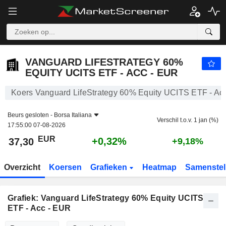
VANGUARD LIFESTRATEGY 60% EQUITY UCITS ETF - ACC - EUR
37,30
€
+0,32%
VANGUARD LIFESTRATEGY 60%
EQUITY UCITS ETF - ACC - EUR
Koers Vanguard LifeStrategy 60% Equity UCITS ETF - Ac
Beurs gesloten -
Borsa Italiana
Verschil t.o.v. 1 jan (%)
17:55:00 07-08-2026
EUR
+0,32%
37,30
+9,18%
Overzicht
Koersen
Grafieken
Heatmap
Samenstel
Grafiek: Vanguard LifeStrategy 60% Equity UCITS
ETF - Acc - EUR