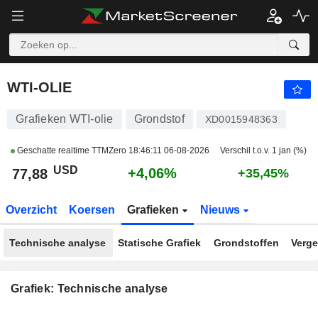
WTI-OLIE
77,88
$
+4,06%
WTI-OLIE
Grafieken WTI-olie
Grondstof
XD0015948363
Geschatte realtime TTMZero
18:46:11 06-08-2026
Verschil t.o.v. 1 jan (%)
USD
+4,06%
77,88
+35,45%
Overzicht
Koersen
Grafieken
Nieuws
Technische analyse
Statische Grafiek
Grondstoffen
Verge
Grafiek: Technische analyse