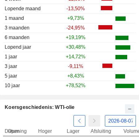
1998
-31,95%
Lopende maand
-13,50%
1997
-31,31%
1 maand
+9,73%
1996
+32,70%
3 maanden
-24,95%
1995
+9,70%
6 maanden
+19,19%
1994
+23,20%
Lopend jaar
+30,48%
1993
-26,31%
1 jaar
+14,72%
3 jaar
-9,11%
5 jaar
+8,43%
10 jaar
+78,52%
Koersgeschiedenis: WTI-olie
Datum
Opening
Hoger
Lager
Afsluiting
Volum