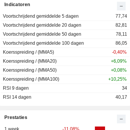
Indicatoren
2012
-7,18%
Voortschrijdend gemiddelde 5 dagen
2011
+8,15%
77,74
Voortschrijdend gemiddelde 20 dagen
2010
+15,15%
82,81
Voortschrijdend gemiddelde 50 dagen
2009
+77,94%
78,11
Voortschrijdend gemiddelde 100 dagen
2008
-53,53%
86,05
Koersspreiding / (MMA5)
2007
+57,22%
-0,40%
Koersspreiding / (MMA20)
2006
+0,02%
+6,09%
Koersspreiding / (MMA50)
2005
+40,48%
+0,08%
Koersspreiding / (MMA100)
2004
+33,61%
+10,25%
RSI 9 dagen
2003
+4,23%
34
RSI 14 dagen
2002
+52,64%
40,17
2001
-24,16%
2000
+0,48%
Prestaties
1999
+120,92%
1 week
-11,08%