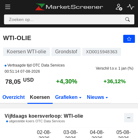
WTI-OLIE
78,05
$
WTI-OLIE
Koersen WTI-olie
Grondstof
XD0015948363
Vertraagde tijd OTC Data Services
Verschil t.o.v. 1 jan (%)
00:51:14 07-08-2026
USD
+4,30%
78,05
+36,12%
Overzicht
Koersen
Grafieken
Nieuws
Vijfdaags koersverloop: WTI-olie
uitgestelde koers OTC Data Services
02-08-
03-08-
04-08-
05-08-