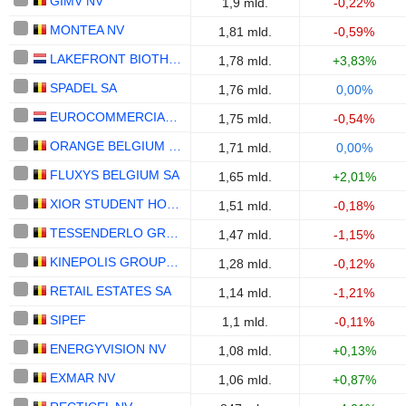
GIMV NV
1,9 mld.
-0,22%
MONTEA NV
1,81 mld.
-0,59%
LAKEFRONT BIOTHERAPEUTICS NV
1,78 mld.
+3,83%
SPADEL SA
1,76 mld.
0,00%
EUROCOMMERCIAL PROPERTIES N.V.
1,75 mld.
-0,54%
ORANGE BELGIUM S.A.
1,71 mld.
0,00%
FLUXYS BELGIUM SA
1,65 mld.
+2,01%
XIOR STUDENT HOUSING NV
1,51 mld.
-0,18%
TESSENDERLO GROUP NV
1,47 mld.
-1,15%
KINEPOLIS GROUP NV
1,28 mld.
-0,12%
RETAIL ESTATES SA
1,14 mld.
-1,21%
SIPEF
1,1 mld.
-0,11%
ENERGYVISION NV
1,08 mld.
+0,13%
EXMAR NV
1,06 mld.
+0,87%