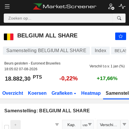
BELGIUM ALL SHARE
18.882,30
PTS
-0,22%
BELGIUM ALL SHARE
Samenstelling BELGIUM ALL SHARE
Index
BELAS
Beurs gesloten - Euronext Bruxelles
Verschil t.o.v. 1 jan (%)
18:05:02 07-08-2026
PTS
-0,22%
18.882,30
+17,66%
Overzicht
Koersen
Grafieken
Heatmap
Samenstel
Samenstelling: BELGIUM ALL SHARE
Kap.
Verschil (%)
USD