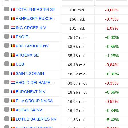
TOTALENERGIES SE
190 mld.
-0,60%
ANHEUSER-BUSCH INBEV SA/NV
166 mld.
-0,79%
ING GROEP N.V.
101 mld.
-1,09%
ENGIE
75,12 mld.
+0,60%
KBC GROUPE NV
58,65 mld.
+0,55%
ARGENX SE
55,18 mld.
+1,25%
UCB
49,18 mld.
-0,84%
SAINT-GOBAIN
48,32 mld.
+0,85%
AHOLD DELHAIZE N.V.
33,67 mld.
-0,39%
EURONEXT N.V.
18,96 mld.
+0,56%
ELIA GROUP NV/SA
16,64 mld.
-0,53%
AGEAS SA/NV
16,42 mld.
+0,34%
LOTUS BAKERIES NV
11,33 mld.
+5,42%