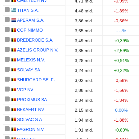
CMB.TECH NV
4,71 mld.
-0,99%
TITAN S.A.
4,48 mld.
-1,89%
APERAM S.A.
3,86 mld.
-0,56%
COFINIMMO
3,65 mld.
-.--%
BREDERODE S.A.
3,49 mld.
+0,39%
AZELIS GROUP N.V.
3,35 mld.
+2,59%
MELEXIS N.V.
3,28 mld.
+0,91%
SOLVAY SA
3,24 mld.
+0,22%
SHURGARD SELF-STORAGE LTD.
3,02 mld.
-0,58%
VGP NV
2,88 mld.
-1,56%
PROXIMUS SA
2,34 mld.
-1,34%
BEKAERT NV
2,15 mld.
0,00%
SOLVAC S.A.
1,94 mld.
-1,88%
FAGRON N.V.
1,91 mld.
+0,89%