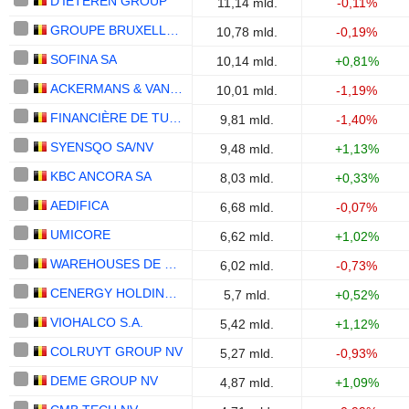
D'IETEREN GROUP
11,14 mld.
-0,11%
GROUPE BRUXELLES LAMBERT SA
10,78 mld.
-0,19%
SOFINA SA
10,14 mld.
+0,81%
ACKERMANS & VAN HAAREN NV
10,01 mld.
-1,19%
FINANCIÈRE DE TUBIZE S.A.
9,81 mld.
-1,40%
SYENSQO SA/NV
9,48 mld.
+1,13%
KBC ANCORA SA
8,03 mld.
+0,33%
AEDIFICA
6,68 mld.
-0,07%
UMICORE
6,62 mld.
+1,02%
WAREHOUSES DE PAUW SA
6,02 mld.
-0,73%
CENERGY HOLDINGS S.A.
5,7 mld.
+0,52%
VIOHALCO S.A.
5,42 mld.
+1,12%
COLRUYT GROUP NV
5,27 mld.
-0,93%
DEME GROUP NV
4,87 mld.
+1,09%