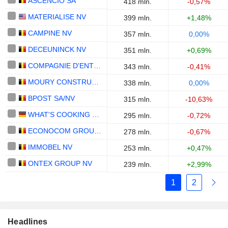
ASCENCIO SA
418 mln.
-0,57%
MATERIALISE NV
399 mln.
+1,48%
CAMPINE NV
357 mln.
0,00%
DECEUNINCK NV
351 mln.
+0,69%
COMPAGNIE D'ENTREPRISES CFE SA
343 mln.
-0,41%
MOURY CONSTRUCT SA
338 mln.
0,00%
BPOST SA/NV
315 mln.
-10,63%
WHAT'S COOKING GROUP NV/SA
295 mln.
-0,72%
ECONOCOM GROUP SE
278 mln.
-0,67%
IMMOBEL NV
253 mln.
+0,47%
ONTEX GROUP NV
239 mln.
+2,99%
1
2
Headlines