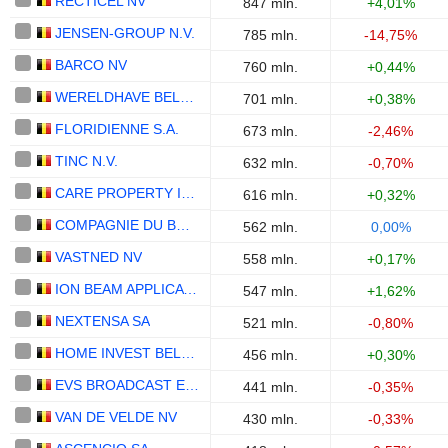
RECTICEL NV
847 mln.
+4,01%
JENSEN-GROUP N.V.
785 mln.
-14,75%
BARCO NV
760 mln.
+0,44%
WERELDHAVE BELGIUM NV/SA
701 mln.
+0,38%
FLORIDIENNE S.A.
673 mln.
-2,46%
TINC N.V.
632 mln.
-0,70%
CARE PROPERTY INVEST
616 mln.
+0,32%
COMPAGNIE DU BOIS SAUVAGE SA
562 mln.
0,00%
VASTNED NV
558 mln.
+0,17%
ION BEAM APPLICATIONS, SA
547 mln.
+1,62%
NEXTENSA SA
521 mln.
-0,80%
HOME INVEST BELGIUM NV
456 mln.
+0,30%
EVS BROADCAST EQUIPMENT SA
441 mln.
-0,35%
VAN DE VELDE NV
430 mln.
-0,33%