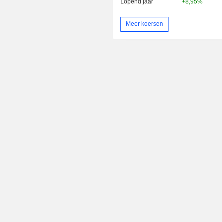
Lopend jaar
+8,95%
Meer koersen