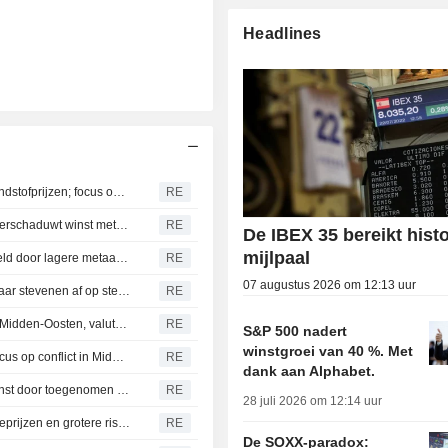
Headlines
Latijns-Amerikaanse activa trekken aan door hogere grondstofprijzen; focus op gesprekken in het Midden-Oosten
RE
Latijns-Amerikaanse beurzen omlaag: daling olieprijs overschaduwt winst metalen
RE
De IBEX 35 bereikt hist
mijlpaal
Latijns-Amerikaanse valuta's onder druk, beurzen verdeeld door lagere metaalprijzen; maandwinsten in zicht
RE
07 augustus 2026 om 12:13 uur
Latijns-Amerikaanse activa dalen door sterkere dollar, maar stevenen af op sterke maandwinsten
RE
Latijns-Amerikaanse beurzen dalen door spanningen in Midden-Oosten, valuta's verdeeld in afwachting van Fed-besluit
RE
S&P 500 nadert
winstgroei van 40 %. Met
Latijns-Amerikaanse activa dalen door sterkere dollar; focus op conflict in Midden-Oosten
RE
dank aan Alphabet.
Latijns-Amerikaanse activa stevenen af op wekelijkse winst door toegenomen risicobereidheid
RE
28 juli 2026 om 12:14 uur
Latijns-Amerikaanse activa trekken aan door dalende olieprijzen en grotere risicobereidheid
RE
De SOXX-paradox: