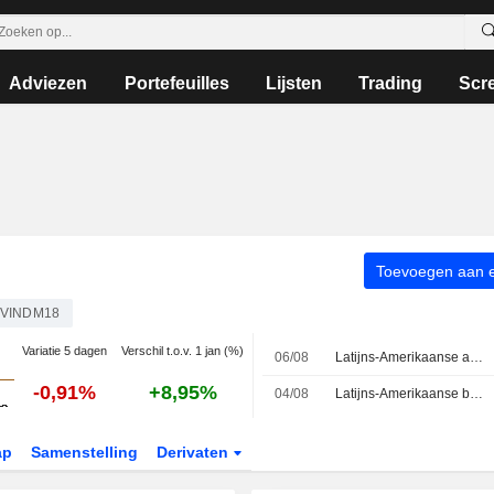
Adviezen
Portefeuilles
Lijsten
Trading
Scr
Toevoegen aan ee
OVINDM18
Variatie 5 dagen
Verschil t.o.v. 1 jan (%)
06/08
Latijns-Amerikaanse activa trekken aan door hogere grondstofprijzen; focus op gesprekken in het Midden-Oosten
-0,91%
+8,95%
04/08
Latijns-Amerikaanse beurzen omlaag: daling olieprijs overschaduwt winst metalen
ap
Samenstelling
Derivaten