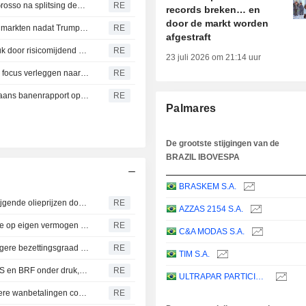
Braziliaanse SLC Agricola koopt 8.900 hectare in Mato Grosso na splitsing deal met Cosan
RE
records breken… en
door de markt worden
Latijns-Amerikaanse activa dalen in kielzog wereldwijde markten nadat Trump Iran-deal beëindigt
RE
afgestraft
Latijns-Amerikaanse valuta's stabiel, aandelen onder druk door risicomijdend sentiment
RE
23 juli 2026 om 21:14 uur
Latijns-Amerikaanse activa trekken aan terwijl beleggers focus verleggen naar rentebesluiten
RE
Latijns-Amerikaanse markten stijgen terwijl zwak Amerikaans banenrapport op dollar weegt
RE
Palmares
De grootste stijgingen van de
BRAZIL IBOVESPA
BRASKEM S.A.
Petrobras boekt op twee na hoogste winst ooit dankzij stijgende olieprijzen door conflict in Midden-Oosten
RE
AZZAS 2154 S.A.
Petrobras keurt 3,4 miljard dollar aan dividenden en rente op eigen vermogen goed
RE
C&A MODAS S.A.
Petrobras boekt recordproductie diesel in juli ondanks lagere bezettingsgraad raffinaderijen
RE
TIM S.A.
Overschot op Braziliaanse pluimveemarkt zet marges JBS en BRF onder druk, aldus JPMorgan
RE
ULTRAPAR PARTICIPACOES S.A.
Winst Bradesco stijgt met 16 % doordat kredietgroei hogere wanbetalingen compenseert
RE