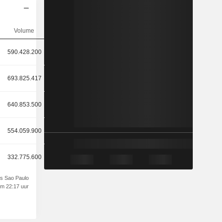
Volume
590.428.200
693.825.417
640.853.500
554.059.900
332.775.600
rs Sao Paulo
om 22:17 uur