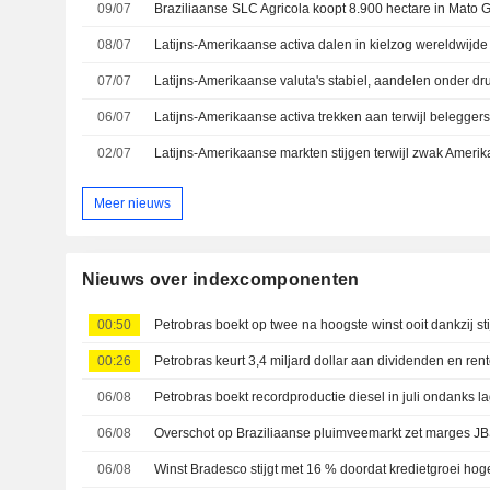
09/07
08/07
07/07
06/07
02/07
Meer nieuws
Nieuws over indexcomponenten
00:50
00:26
06/08
06/08
06/08