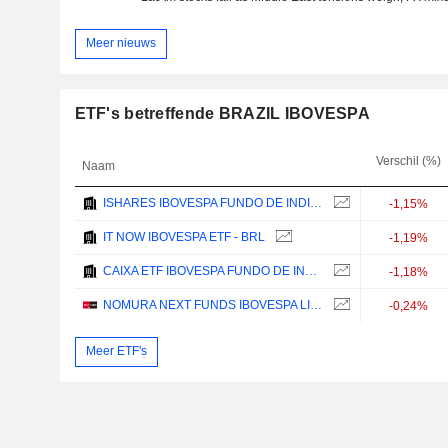
Meer nieuws
ETF's betreffende BRAZIL IBOVESPA
Verschil (%)
Naam
ISHARES IBOVESPA FUNDO DE INDICE - BRL
-1,15%
IT NOW IBOVESPA ETF - BRL
-1,19%
CAIXA ETF IBOVESPA FUNDO DE INDICE - BRL
-1,18%
NOMURA NEXT FUNDS IBOVESPA LINKED ETF - JPY
-0,24%
Meer ETF's