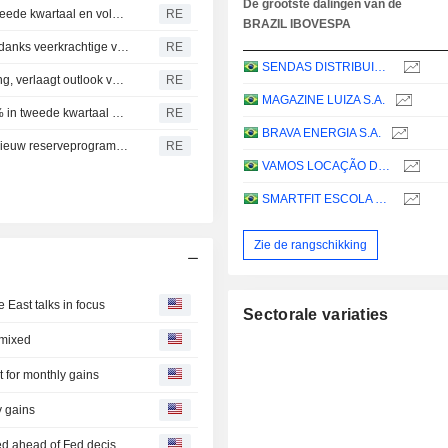
De grootste dalingen van de
Winst Braziliaanse bank Bradesco stijgt met 16,2 % in tweede kwartaal en voldoet aan verwachtingen
RE
BRAZIL IBOVESPA
Sterkere real drukt resultaten papierproducent Klabin ondanks veerkrachtige vraag
RE
SENDAS DISTRIBUIDORA S.A.
Braziliaanse Itau boekt kwartaalwinst conform verwachting, verlaagt outlook voor provisies en verzekeringen
RE
MAGAZINE LUIZA S.A.
Winst Braziliaanse staalproducent Gerdau stijgt met 70 % in tweede kwartaal en voldoet aan verwachtingen
RE
BRAVA ENERGIA S.A.
Colombiaanse peso blijft achter bij sectorgenoten door nieuw reserveprogramma van 4 miljard dollar
RE
VAMOS LOCAÇÃO DE CAMINHÕES, MÁQUINAS E EQUIPAMENTOS S.A.
SMARTFIT ESCOLA DE GINÁSTICA E DANÇA S.A.
Zie de rangschikking
 East talks in focus
Sectorale variaties
 mixed
 for monthly gains
y gains
LatAm stocks fall as Middle East tensions weigh, FX mixed ahead of Fed decision