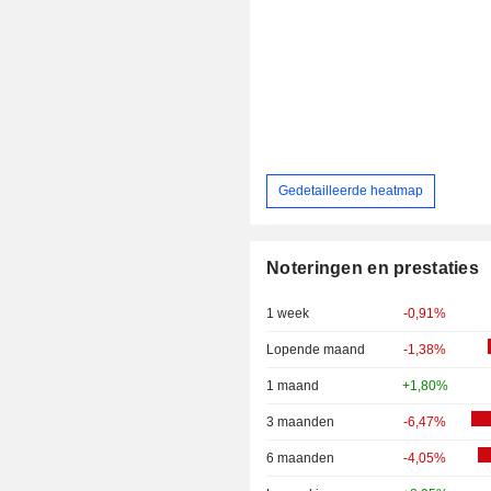
Gedetailleerde heatmap
Noteringen en prestaties
1 week
-0,91%
Lopende maand
-1,38%
1 maand
+1,80%
3 maanden
-6,47%
6 maanden
-4,05%