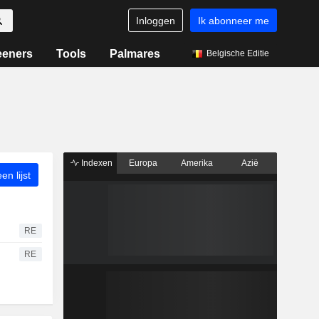
Inloggen
Ik abonneer me
eeners
Tools
Palmares
Belgische Editie
Indexen
Europa
Amerika
Azië
n lijst
RE
RE