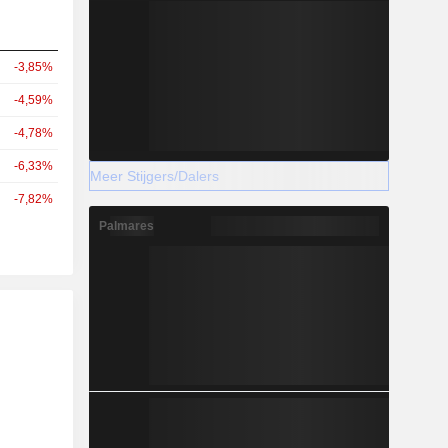
-3,85%
-4,59%
-4,78%
-6,33%
Meer Stijgers/Dalers
-7,82%
Palmares