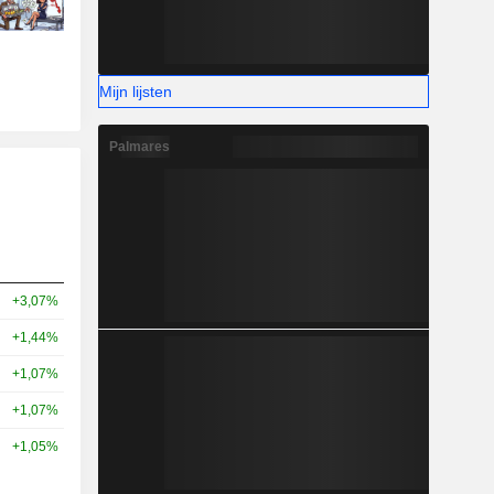
Mijn lijsten
Palmares
+3,07%
+1,44%
+1,07%
+1,07%
+1,05%