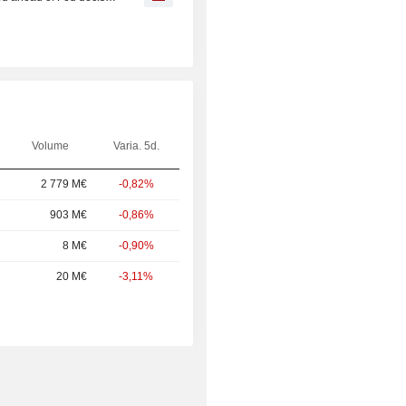
Volume
Varia. 5d.
2 779 M€
-0,82%
903 M€
-0,86%
8 M€
-0,90%
20 M€
-3,11%