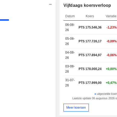
Vijfdaags koersverloop
Datum
Koers
Variatie
06-08-
PTS 175.546,36
-1,23%
26
05-08-
PTS 177.726,17
-0,09%
26
04-08-
PTS 177.894,97
-0,06%
26
03-08-
PTS 178.000,24
+0,00%
26
31-07-
PTS 177.999,00
+0,47%
26
uitgestelde koe
Laatste update 06 augustus 2026 
Meer koersen