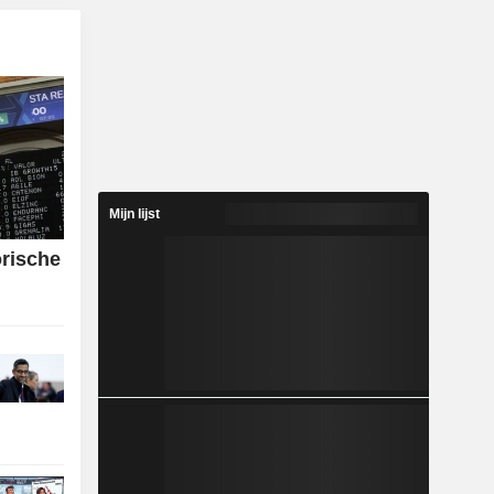
Mijn lijst
orische