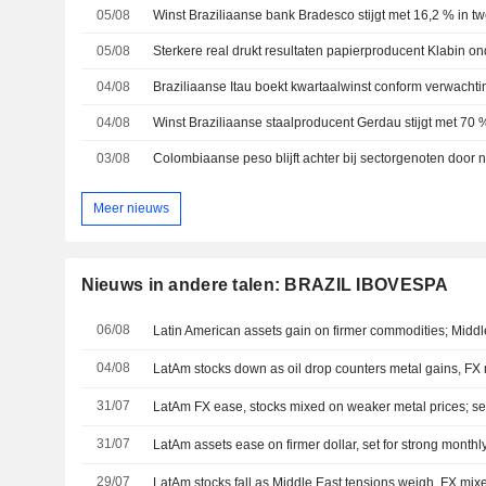
05/08
05/08
04/08
04/08
03/08
Meer nieuws
Nieuws in andere talen: BRAZIL IBOVESPA
06/08
Latin American assets gain on firmer commodities; Middle
04/08
LatAm stocks down as oil drop counters metal gains, FX
31/07
LatAm FX ease, stocks mixed on weaker metal prices; set
31/07
LatAm assets ease on firmer dollar, set for strong monthl
29/07