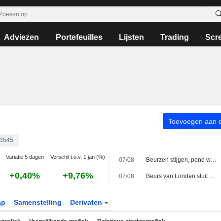
Adviezen
Portefeuilles
Lijsten
Trading
Scr
Toevoegen aan ee
3545
Variatie 5 dagen
Verschil t.o.v. 1 jan (%)
07/08
Beurzen stijgen, pond wint terrein na onverwachte daling Amerikaanse werkgelegenheid
+0,40%
+9,76%
07/08
Beurs van Londen sluit week in het groen; Diageo boekt winst
ap
Samenstelling
Derivaten