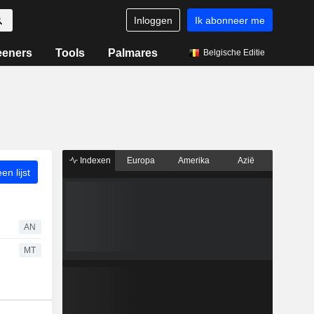
Inloggen
Ik abonneer me
eeners
Tools
Palmares
Belgische Editie
Indexen
Europa
Amerika
Azië
n lijst
AN
MT