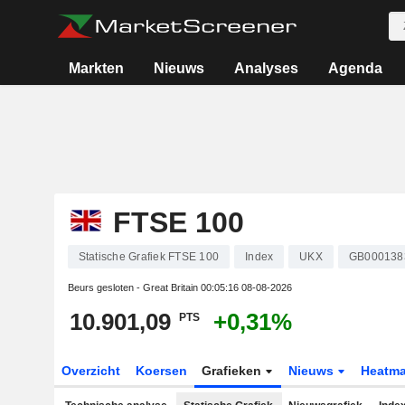
Markten
Nieuws
Analyses
Agenda
FTSE 100
Statische Grafiek FTSE 100
Index
UKX
GB000138
Beurs gesloten - Great Britain
00:05:16 08-08-2026
10.901,09
+0,31%
PTS
Overzicht
Koersen
Grafieken
Nieuws
Heatm