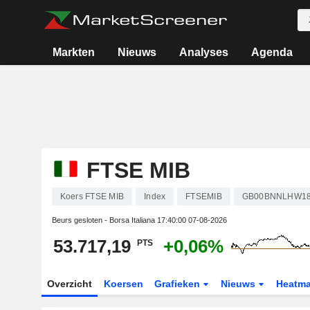
Markten
Nieuws
Analyses
Agenda
FTSE MIB
Koers FTSE MIB
Index
FTSEMIB
GB00BNNLHW1
Beurs gesloten - Borsa Italiana
17:40:00 07-08-2026
53.717,19
+0,06%
PTS
Overzicht
Koersen
Grafieken
Nieuws
Heatm