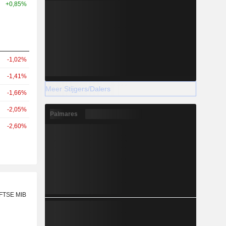
+0,85%
-1,02%
-1,41%
Meer Stijgers/Dalers
-1,66%
-2,05%
Palmares
-2,60%
 FTSE MIB