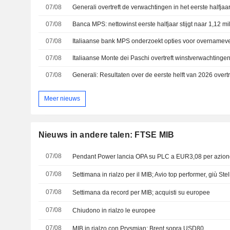
07/08
Generali overtreft de verwachtingen in het eerste halfjaa
07/08
07/08
07/08
07/08
Meer nieuws
Nieuws in andere talen: FTSE MIB
07/08
Pendant Power lancia OPA su PLC a EUR3,08 per azione
07/08
Settimana in rialzo per il MIB; Avio top performer, giù Stel
07/08
Settimana da record per MIB; acquisti su europee
07/08
Chiudono in rialzo le europee
07/08
MIB in rialzo con Prysmian; Brent sopra USD80