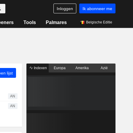
Inloggen
Ik abonneer me
eeners
Tools
Palmares
Belgische Editie
Indexen
Europa
Amerika
Azië
n lijst
AN
AN