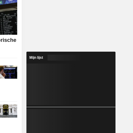
orische
Mijn lijst