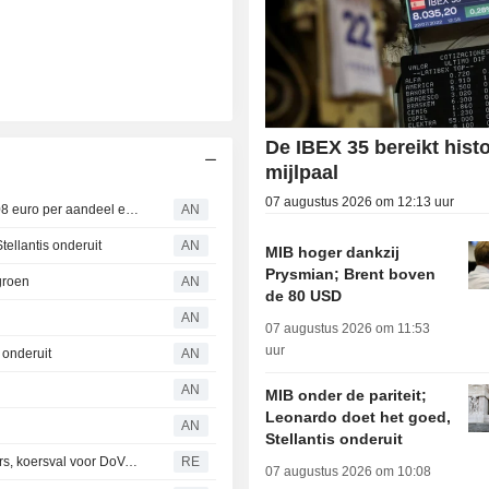
De IBEX 35 bereikt hist
mijlpaal
07 augustus 2026 om 12:13 uur
Pendant Power lanceert overnamebod op PLC tegen 3,08 euro per aandeel en mikt op beursexit
AN
tellantis onderuit
AN
MIB hoger dankzij
Prysmian; Brent boven
groen
AN
de 80 USD
AN
07 augustus 2026 om 11:53
uur
 onderuit
AN
AN
MIB onder de pariteit;
Leonardo doet het goed,
AN
Stellantis onderuit
Beurs Milaan opent positief, bankenrally na kwartaalcijfers, koersval voor DoValue
RE
07 augustus 2026 om 10:08