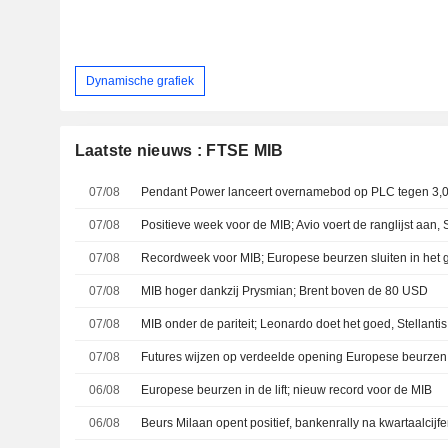
Dynamische grafiek
Laatste nieuws : FTSE MIB
07/08
07/08
Positieve week voor de MIB; Avio voert de ranglijst aan, S
07/08
Recordweek voor MIB; Europese beurzen sluiten in het 
07/08
MIB hoger dankzij Prysmian; Brent boven de 80 USD
07/08
MIB onder de pariteit; Leonardo doet het goed, Stellantis
07/08
Futures wijzen op verdeelde opening Europese beurzen
06/08
Europese beurzen in de lift; nieuw record voor de MIB
06/08