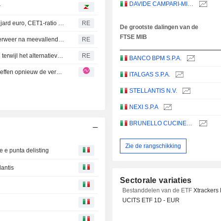
DAVIDE CAMPARI-MILANO N.V.
r
Banca MPS: nettowinst eerste halfjaar stijgt naar 1,12 miljard euro, CET1-ratio op 16,3 %
RE
De grootste dalingen van de
FTSE MIB
Italiaanse bank MPS onderzoekt opties voor overnameverweer na meevallende winstcijfers
RE
Italiaanse Monte dei Paschi overtreft winstverwachtingen terwijl het alternatieven voor bod Intesa bestudeert
RE
BANCO BPM S.P.A.
Generali: Resultaten over de eerste helft van 2026 overtreffen opnieuw de verwachtingen, zij het deels voorzien
ITALGAS S.P.A.
STELLANTIS N.V.
NEXI S.P.A
BRUNELLO CUCINELLI S.P.A.
Zie de rangschikking
 e punta delisting
lantis
Sectorale variaties
Bestanddelen van de ETF
Xtrackers
UCITS ETF 1D - EUR