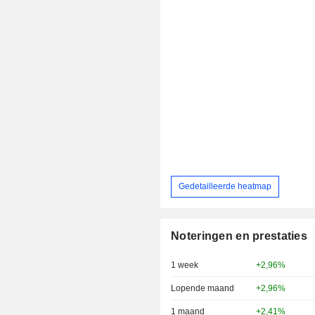
Gedetailleerde heatmap
Noteringen en prestaties
1 week
+2,96%
Lopende maand
+2,96%
1 maand
+2,41%