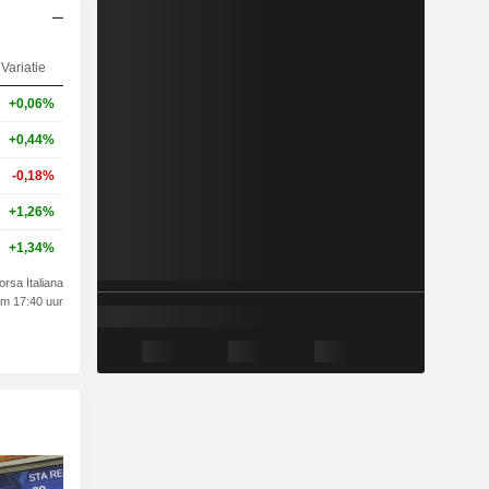
Variatie
+0,06%
+0,44%
-0,18%
+1,26%
+1,34%
orsa Italiana
om 17:40 uur