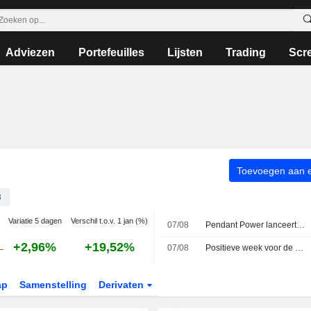
Adviezen
Portefeuilles
Lijsten
Trading
Scr
Toevoegen aan ee
8
Variatie 5 dagen
Verschil t.o.v. 1 jan (%)
07/08
Pendant Power lanceert overnamebod op PLC tegen 3,08 euro per aandeel en mikt op beursexit
+2,96%
+19,52%
07/08
Positieve week voor de MIB; Avio voert de ranglijst aan, Stellantis onderuit
ap
Samenstelling
Derivaten