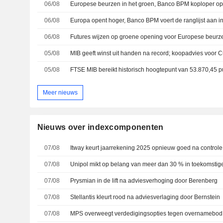
06/08
Europese beurzen in het groen, Banco BPM koploper op
06/08
Europa opent hoger, Banco BPM voert de ranglijst aan i
06/08
Futures wijzen op groene opening voor Europese beurz
05/08
MIB geeft winst uit handen na record; koopadvies voor Cu
05/08
FTSE MIB bereikt historisch hoogtepunt van 53.870,45 
Meer nieuws
Nieuws over indexcomponenten
07/08
07/08
07/08
Prysmian in de lift na adviesverhoging door Berenberg
07/08
Stellantis kleurt rood na adviesverlaging door Bernstein
07/08