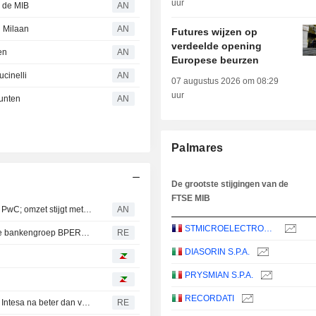
uur
 de MIB
AN
n Milaan
AN
Futures wijzen op
verdeelde opening
en
AN
Europese beurzen
cinelli
AN
07 augustus 2026 om 08:29
uur
punten
AN
Palmares
De grootste stijgingen van de
FTSE MIB
Itway keurt jaarrekening 2025 opnieuw goed na controle PwC; omzet stijgt met 20 %
AN
STMICROELECTRONICS N.V.
Unipol mikt op belang van meer dan 30 % in toekomstige bankengroep BPER-MPS
RE
DIASORIN S.P.A.
PRYSMIAN S.P.A.
RECORDATI
MPS overweegt verdedigingsopties tegen overnamebod Intesa na beter dan verwachte resultati
RE