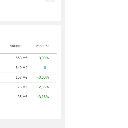
Volume
Varia. 5d.
653 M€
+3,09%
349 M€
-.--%
157 M€
+3,00%
75 M€
+2,66%
35 M€
+3,16%