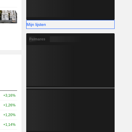
Mijn lijsten
Palmares
+3,16%
+1,26%
+1,20%
+1,14%