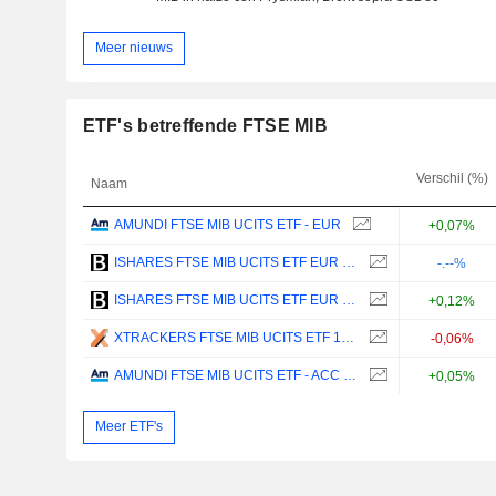
Meer nieuws
ETF's betreffende FTSE MIB
Verschil (%)
Naam
AMUNDI FTSE MIB UCITS ETF - EUR
+0,07%
ISHARES FTSE MIB UCITS ETF EUR (ACC) - EUR
-.--%
ISHARES FTSE MIB UCITS ETF EUR (DIST) - EUR
+0,12%
XTRACKERS FTSE MIB UCITS ETF 1D - EUR
-0,06%
AMUNDI FTSE MIB UCITS ETF - ACC - EUR
+0,05%
Meer ETF's