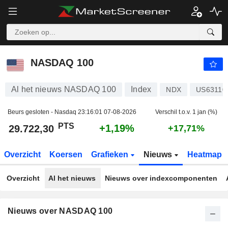
NASDAQ 100
29.722,30
PTS
+1,19%
NASDAQ 100
Al het nieuws NASDAQ 100
Index
NDX
US63110
Beurs gesloten - Nasdaq
23:16:01 07-08-2026
Verschil t.o.v. 1 jan (%)
PTS
+1,19%
29.722,30
+17,71%
Overzicht
Koersen
Grafieken
Nieuws
Heatmap
Overzicht
Al het nieuws
Nieuws over indexcomponenten
Nieuws over NASDAQ 100