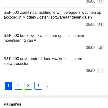
06/08
RE
S&P 500 zoekt naar richting terwijl beleggers wachten op
akkoord in Midden-Oosten; softwareaandelen dalen
06/08
RE
S&P 500 boekt weekwinst door optimisme over
monetisering van AI
06/08
MT
S&P 500 onveranderd door zwakte in chip- en
softwaresector
06/08
RE
1
2
3
4
Palmares