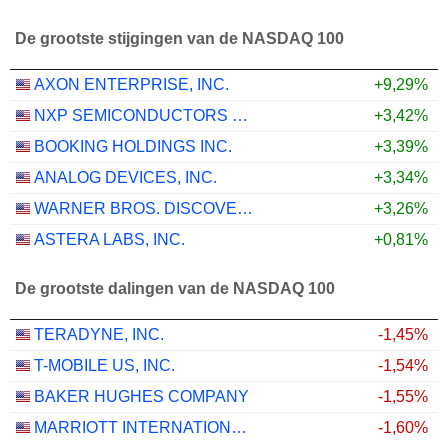
De grootste stijgingen van de NASDAQ 100
AXON ENTERPRISE, INC.
+9,29%
NXP SEMICONDUCTORS N.V.
+3,42%
BOOKING HOLDINGS INC.
+3,39%
ANALOG DEVICES, INC.
+3,34%
WARNER BROS. DISCOVERY, INC.
+3,26%
ASTERA LABS, INC.
+0,81%
De grootste dalingen van de NASDAQ 100
TERADYNE, INC.
-1,45%
T-MOBILE US, INC.
-1,54%
BAKER HUGHES COMPANY
-1,55%
MARRIOTT INTERNATIONAL, INC.
-1,60%