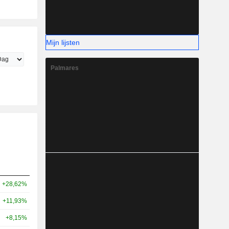
Mijn lijsten
Palmares
+28,62%
+11,93%
+8,15%