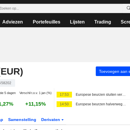
Adviezen
Portefeuilles
Lijsten
Trading
Scr
(EUR)
Toevoegen aan ee
658202
atie 5 dagen
Verschil t.o.v. 1 jan (%)
17:53
Europese beurzen sluiten verdeeld, beleggers volgen onderhandelingen over Iran-deal
1,27%
+11,15%
14:50
Europese beurzen halverwege de dag hoger door kwartaalcijfers en hoop op rust in de Perzische Golf
ap
Samenstelling
Derivaten