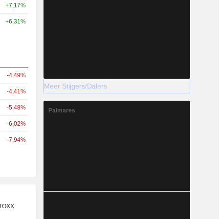
+7,17%
+6,31%
-4,49%
Meer Stijgers/Dalers
-4,41%
-5,48%
Palmares
-6,02%
-7,94%
STOXX