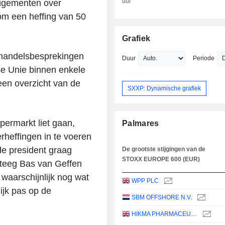
uur
eigementen over
om een heffing van 50
Grafiek
 handelsbesprekingen
Duur
Periode
se Unie binnen enkele
en overzicht van de
SXXP: Dynamische grafiek
permarkt liet gaan,
Palmares
rheffingen in te voeren
de president graag
De grootste stijgingen van de
STOXX EUROPE 600 (EUR)
ateeg Bas van Geffen
waarschijnlijk nog wat
WPP PLC
lijk pas op de
SBM OFFSHORE N.V.
HIKMA PHARMACEUTICALS PLC