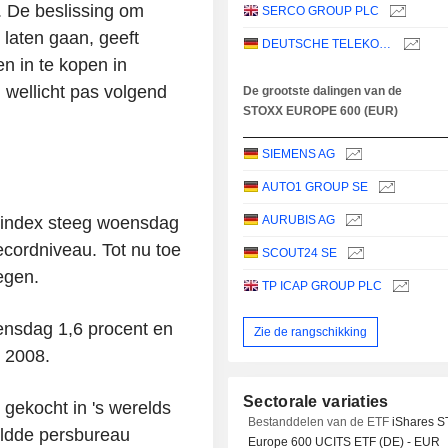
n. De beslissing om
SERCO GROUP PLC
 laten gaan, geeft
DEUTSCHE TELEKOM AG
n in te kopen in
 wellicht pas volgend
De grootste dalingen van de
STOXX EUROPE 600 (EUR)
SIEMENS AG
AUTO1 GROUP SE
index steeg woensdag
AURUBIS AG
ecordniveau. Tot nu toe
SCOUT24 SE
egen.
TP ICAP GROUP PLC
nsdag 1,6 procent en
Zie de rangschikking
s 2008.
Sectorale variaties
gekocht in 's werelds
Bestanddelen van de ETF
iShares 
eldde persbureau
Europe 600 UCITS ETF (DE) - EUR