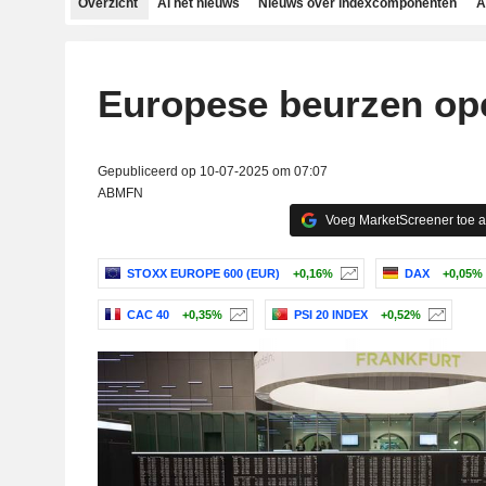
Overzicht
Al het nieuws
Nieuws over indexcomponenten
A
Europese beurzen op
Gepubliceerd op 10-07-2025 om 07:07
ABMFN
Voeg MarketScreener toe 
STOXX EUROPE 600 (EUR)
+0,16%
DAX
+0,05%
CAC 40
+0,35%
PSI 20 INDEX
+0,52%