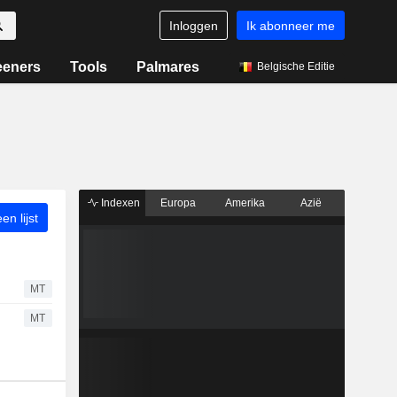
Inloggen
Ik abonneer me
eeners
Tools
Palmares
Belgische Editie
Indexen
Europa
Amerika
Azië
n lijst
MT
MT