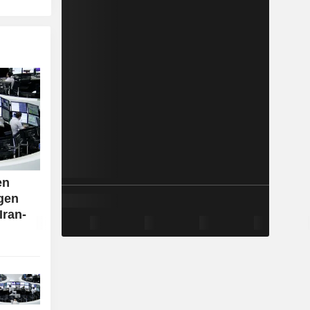
en
lgen
Iran-