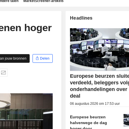
ndere talen
MarketScreener-artikels
Headlines
enen hoger
aan jouw bronnen
Delen
Europese beurzen sluit
verdeeld, beleggers vo
onderhandelingen over 
deal
06 augustus 2026 om 17:53 uur
Europese beurzen
halverwege de dag
hoger door