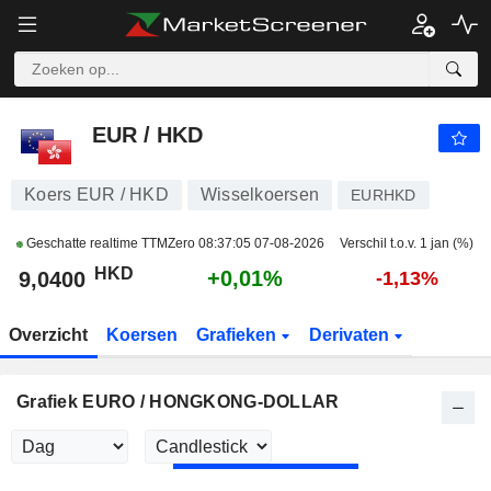
EUR / HKD
9,0392
$
-0,00%
EUR / HKD
Koers EUR / HKD
Wisselkoersen
EURHKD
Geschatte realtime TTMZero
08:37:05 07-08-2026
Verschil t.o.v. 1 jan (%)
HKD
+0,01%
9,0400
-1,13%
Overzicht
Koersen
Grafieken
Derivaten
Grafiek EURO / HONGKONG-DOLLAR