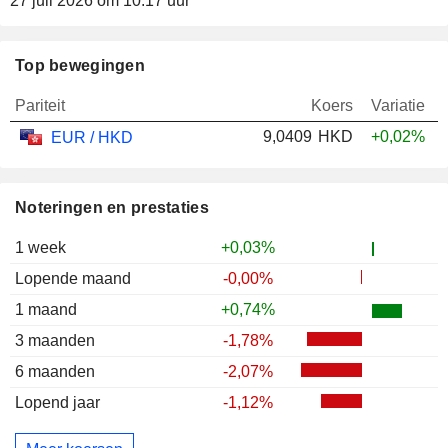
27 juli 2026 om 10:17 uur
Top bewegingen
Pariteit
Koers
Variatie
9,0409
HKD
+0,02%
EUR / HKD
Noteringen en prestaties
1 week
+0,03%
Lopende maand
-0,00%
1 maand
+0,74%
3 maanden
-1,78%
6 maanden
-2,07%
Lopend jaar
-1,12%