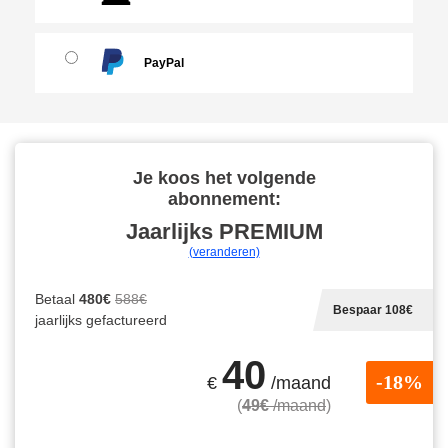
PayPal
Je koos het volgende
abonnement:
Jaarlijks
PREMIUM
(veranderen)
Betaal
480€
588€
Bespaar 108€
jaarlijks gefactureerd
40
-18%
€
/maand
(
49€
/maand
)